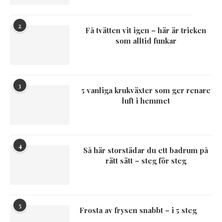
2
Få tvätten vit igen – här är tricken
som alltid funkar
3
5 vanliga krukväxter som ger renare
luft i hemmet
4
Så här storstädar du ett badrum på
rätt sätt – steg för steg
5
Frosta av frysen snabbt – i 5 steg