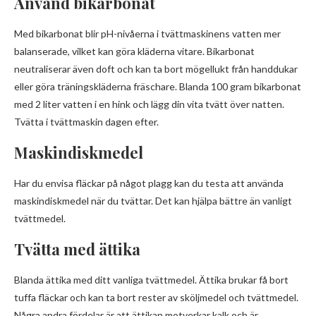
Använd bikarbonat
Med bikarbonat blir pH-nivåerna i tvättmaskinens vatten mer
balanserade, vilket kan göra kläderna vitare. Bikarbonat
neutraliserar även doft och kan ta bort mögellukt från handdukar
eller göra träningskläderna fräschare. Blanda 100 gram bikarbonat
med 2 liter vatten i en hink och lägg din vita tvätt över natten.
Tvätta i tvättmaskin dagen efter.
Maskindiskmedel
Har du envisa fläckar på något plagg kan du testa att använda
maskindiskmedel när du tvättar. Det kan hjälpa bättre än vanligt
tvättmedel.
Tvätta med ättika
Blanda ättika med ditt vanliga tvättmedel. Ättika brukar få bort
tuffa fläckar och kan ta bort rester av sköljmedel och tvättmedel.
Några andra fördelar är att ättikan motverkar kalk och är