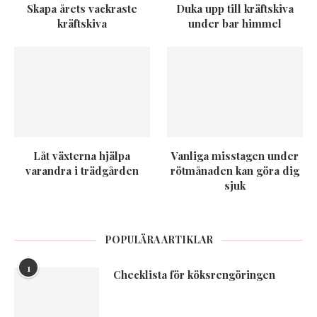
Skapa årets vackraste
Duka upp till kräftskiva
kräftskiva
under bar himmel
Låt växterna hjälpa
Vanliga misstagen under
varandra i trädgården
rötmånaden kan göra dig
sjuk
POPULÄRA ARTIKLAR
1
Checklista för köksrengöringen