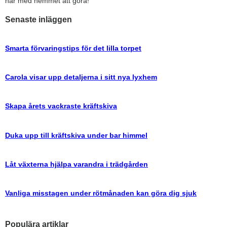
har med hemmet att göra!
Senaste inläggen
Smarta förvaringstips för det lilla torpet
Carola visar upp detaljerna i sitt nya lyxhem
Skapa årets vackraste kräftskiva
Duka upp till kräftskiva under bar himmel
Låt växterna hjälpa varandra i trädgården
Vanliga misstagen under rötmånaden kan göra dig sjuk
Populära artiklar