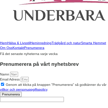
Hem
Hälsa & Livsstil
Heminredning
Trädgård och natur
Smarta Hemmet
Om Oss
Kontakt
Prenumerera
Få det senaste nyheterna varje vecka
Prenumerera på vårt nyhetsbrev
Namn
Email Adress
Genom att klicka på knappen "Prenumerera" så godkänner du vår
villkor och personuppgiftspolicy
.
Prenumerera