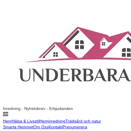
Inredning - Nyhetsbrev - Erbjudanden
Hem
Hälsa & Livsstil
Heminredning
Trädgård och natur
Smarta Hemmet
Om Oss
Kontakt
Prenumerera