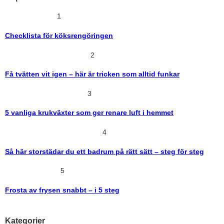
1
Checklista för köksrengöringen
2
Få tvätten vit igen – här är tricken som alltid funkar
3
5 vanliga krukväxter som ger renare luft i hemmet
4
Så här storstädar du ett badrum på rätt sätt – steg för steg
5
Frosta av frysen snabbt – i 5 steg
Kategorier