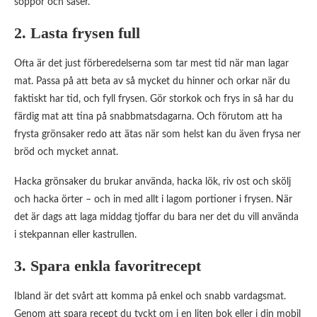
soppor och såser.
2. Lasta frysen full
Ofta är det just förberedelserna som tar mest tid när man lagar
mat. Passa på att beta av så mycket du hinner och orkar när du
faktiskt har tid, och fyll frysen. Gör storkok och frys in så har du
färdig mat att tina på snabbmatsdagarna. Och förutom att ha
frysta grönsaker redo att ätas när som helst kan du även frysa ner
bröd och mycket annat.
Hacka grönsaker du brukar använda, hacka lök, riv ost och skölj
och hacka örter – och in med allt i lagom portioner i frysen. När
det är dags att laga middag tjoffar du bara ner det du vill använda
i stekpannan eller kastrullen.
3. Spara enkla favoritrecept
Ibland är det svårt att komma på enkel och snabb vardagsmat.
Genom att spara recept du tyckt om i en liten bok eller i din mobil