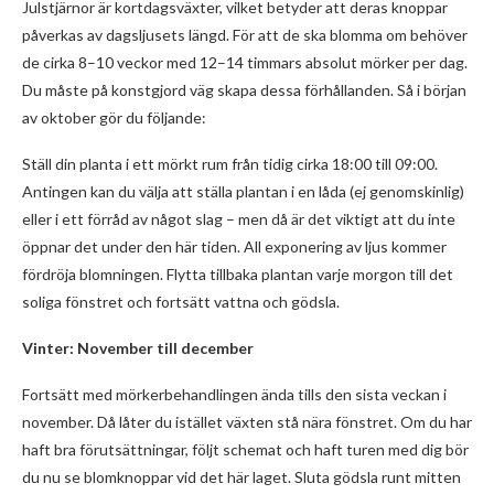
Julstjärnor är kortdagsväxter, vilket betyder att deras knoppar
påverkas av dagsljusets längd. För att de ska blomma om behöver
de cirka 8–10 veckor med 12–14 timmars absolut mörker per dag.
Du måste på konstgjord väg skapa dessa förhållanden. Så i början
av oktober gör du följande:
Ställ din planta i ett mörkt rum från tidig cirka 18:00 till 09:00.
Antingen kan du välja att ställa plantan i en låda (ej genomskinlig)
eller i ett förråd av något slag – men då är det viktigt att du inte
öppnar det under den här tiden. All exponering av ljus kommer
fördröja blomningen. Flytta tillbaka plantan varje morgon till det
soliga fönstret och fortsätt vattna och gödsla.
Vinter: November till december
Fortsätt med mörkerbehandlingen ända tills den sista veckan i
november. Då låter du istället växten stå nära fönstret. Om du har
haft bra förutsättningar, följt schemat och haft turen med dig bör
du nu se blomknoppar vid det här laget. Sluta gödsla runt mitten