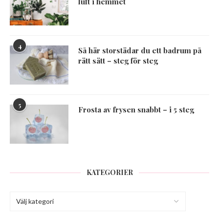
luft i hemmet
4
Så här storstädar du ett badrum på
rätt sätt – steg för steg
5
Frosta av frysen snabbt – i 5 steg
KATEGORIER