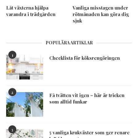
Låt växterna hjälpa
Vanliga misstagen under
varandra i trädgården
rötmånaden kan göra dig
sjuk
POPULÄRA ARTIKLAR
1
Checklista för köksrengöringen
2
Få tvätten vit igen – här är tricken
som alltid funkar
3
5 vanliga krukväxter som ger renare