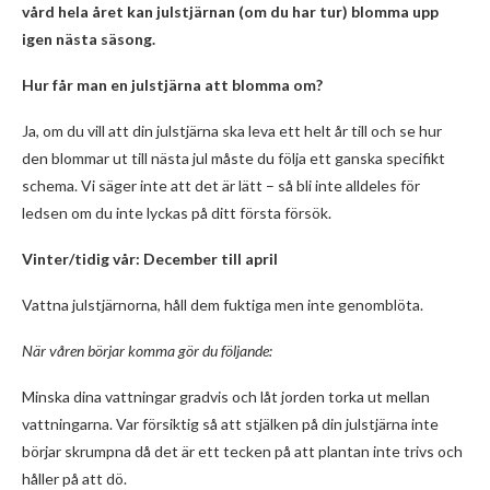
vård hela året kan julstjärnan (om du har tur) blomma upp
igen nästa säsong.
Hur får man en julstjärna att blomma om?
Ja, om du vill att din julstjärna ska leva ett helt år till och se hur
den blommar ut till nästa jul måste du följa ett ganska specifikt
schema. Vi säger inte att det är lätt – så bli inte alldeles för
ledsen om du inte lyckas på ditt första försök.
Vinter/tidig vår: December till april
Vattna julstjärnorna, håll dem fuktiga men inte genomblöta.
När våren börjar komma gör du följande:
Minska dina vattningar gradvis och låt jorden torka ut mellan
vattningarna. Var försiktig så att stjälken på din julstjärna inte
börjar skrumpna då det är ett tecken på att plantan inte trivs och
håller på att dö.