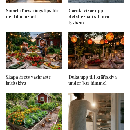
Smarta förvaringstips för
Carola visar upp
det lilla torpet
detaljerna i sitt nya
lyxhem
Skapa årets vackraste
Duka upp till kräftskiva
kräftskiva
under bar himmel