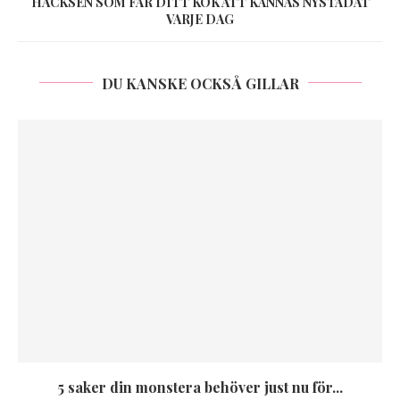
HACKSEN SOM FÅR DITT KÖK ATT KÄNNAS NYSTÄDAT
VARJE DAG
DU KANSKE OCKSÅ GILLAR
5 saker din monstera behöver just nu för...