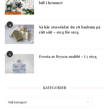
luft i hemmet
4
Så här storstädar du ett badrum på
rätt sätt – steg för steg
5
Frosta av frysen snabbt – i 5 steg
KATEGORIER