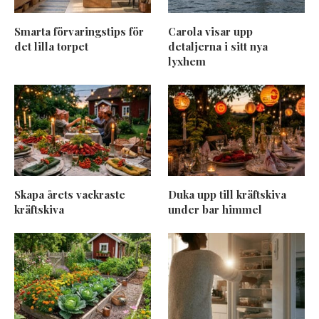
Smarta förvaringstips för
Carola visar upp
det lilla torpet
detaljerna i sitt nya
lyxhem
Skapa årets vackraste
Duka upp till kräftskiva
kräftskiva
under bar himmel