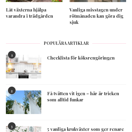
Låt växterna hjälpa
Vanliga misstagen under
varandra i trädgården
rötmånaden kan göra dig
sjuk
POPULÄRA ARTIKLAR
1
Checklista för köksrengöringen
2
Få tvätten vit igen – här är tricken
som alltid funkar
3
5 vanliga krukväxter som ger renare