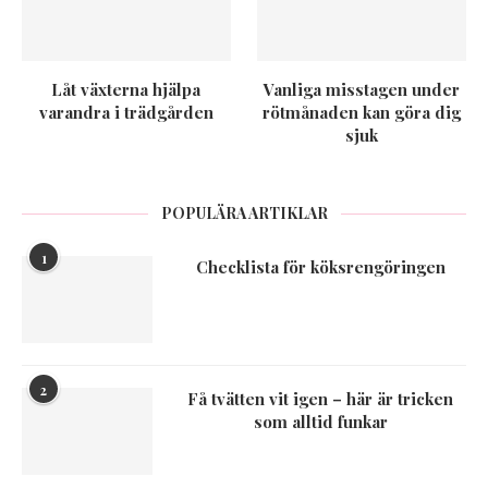
Låt växterna hjälpa
Vanliga misstagen under
varandra i trädgården
rötmånaden kan göra dig
sjuk
POPULÄRA ARTIKLAR
1
Checklista för köksrengöringen
2
Få tvätten vit igen – här är tricken
som alltid funkar