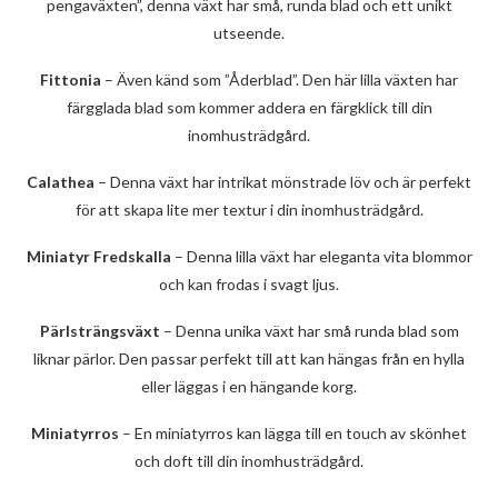
pengaväxten”, denna växt har små, runda blad och ett unikt
utseende.
Fittonia
– Även känd som ”Åderblad”. Den här lilla växten har
färgglada blad som kommer addera en färgklick till din
inomhusträdgård.
Calathea
– Denna växt har intrikat mönstrade löv och är perfekt
för att skapa lite mer textur i din inomhusträdgård.
Miniatyr Fredskalla
– Denna lilla växt har eleganta vita blommor
och kan frodas i svagt ljus.
Pärlsträngsväxt
– Denna unika växt har små runda blad som
liknar pärlor. Den passar perfekt till att kan hängas från en hylla
eller läggas i en hängande korg.
Miniatyrros
– En miniatyrros kan lägga till en touch av skönhet
och doft till din inomhusträdgård.