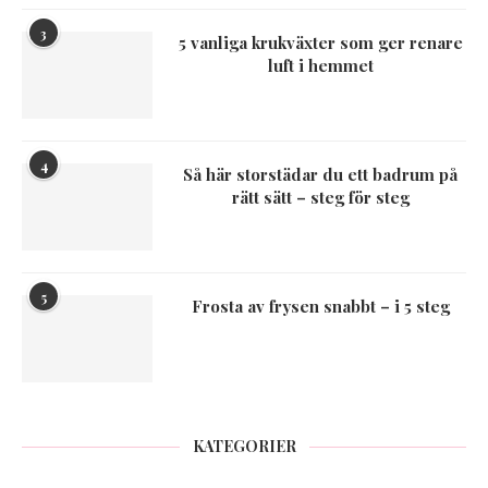
3
5 vanliga krukväxter som ger renare
luft i hemmet
4
Så här storstädar du ett badrum på
rätt sätt – steg för steg
5
Frosta av frysen snabbt – i 5 steg
KATEGORIER