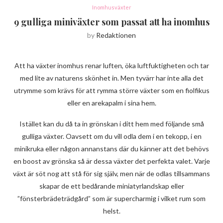
Inomhusväxter
9 gulliga miniväxter som passat att ha inomhus
by
Redaktionen
Att ha växter inomhus renar luften, öka luftfuktigheten och tar
med lite av naturens skönhet in. Men tyvärr har inte alla det
utrymme som krävs för att rymma större växter som en fiolfikus
eller en arekapalm i sina hem.
Istället kan du då ta in grönskan i ditt hem med följande små
gulliga växter. Oavsett om du vill odla dem i en tekopp, i en
minikruka eller någon annanstans där du känner att det behövs
en boost av grönska så är dessa växter det perfekta valet. Varje
växt är söt nog att stå för sig själv, men när de odlas tillsammans
skapar de ett bedårande miniatyrlandskap eller
”fönsterbrädeträdgård” som är supercharmig i vilket rum som
helst.