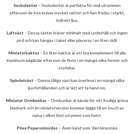
Suckulenter
– Suckulenter är perfekta för små utrymmen
eftersom de inte kräver mycket vatten och kan frodas i starkt,
indirekt ljus.
Luftväxt
– Dessa växter kräver minimalt med underhåll och ingen
jord och kan hängas i taket eller placeras i en liten skål.
Miniatyrkaktus
– En liten kaktus är ett bra komplement till alla
inomhusträdgårdar eftersom de finns i en mängd olika former och
storlekar.
Spindelväxt
– Denna tåliga växt kan överleva i en mängd olika
ljusförhållanden och är lätt att ta hand om.
Miniatyr Ormbunkar
– Ormbunkar är kända för sitt frodiga gröna
bladverk och en miniatyrversion kommer lägga till en touch av
natur i vilket litet utrymme som helst.
Pilea Peperomioides
– Även känd som ”den kinesiska