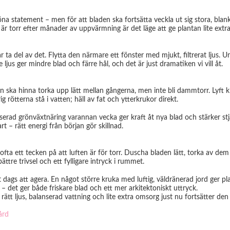
a statement – men för att bladen ska fortsätta veckla ut sig stora, blank
 är torr efter månader av uppvärmning är det läge att ge plantan lite ex
får ta del av det. Flytta den närmare ett fönster med mjukt, filtrerat ljus.
 ljus ger mindre blad och färre hål, och det är just dramatiken vi vill åt.
en ska hinna torka upp lätt mellan gångerna, men inte bli dammtorr. Lyft
 rötterna stå i vatten; häll av fat och ytterkrukor direkt.
serad grönväxtnäring varannan vecka ger kraft åt nya blad och stärker stjäl
t – rätt energi från början gör skillnad.
ofta ett tecken på att luften är för torr. Duscha bladen lätt, torka av d
ttre trivsel och ett fylligare intryck i rummet.
 dags att agera. En något större kruka med luftig, väldränerad jord ger p
åt – det ger både friskare blad och ett mer arkitektoniskt uttryck.
ätt ljus, balanserad vattning och lite extra omsorg just nu fortsätter de
ård