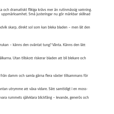
a och dramatiskt flikiga krävs mer än rutinmässig vattning.
tra uppmärksamhet. Små justeringar nu gör märkbar skillnad
 Undvik skarp, direkt sol som kan bleka bladen – men låt den
 krukan – känns den oväntat tung? Vänta. Känns den lätt
karna. Utan tillskott riskerar bladen att bli blekare och
em från damm och samla gärna flera växter tillsammans för
lantan utrymme att växa vidare. Sätt samtidigt i en moss-
n vara rummets självklara blickfång – levande, generös och