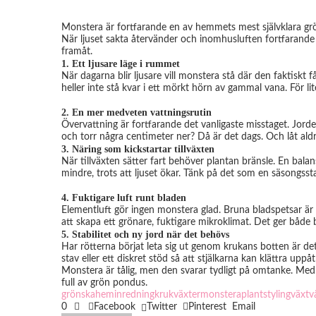
Monstera är fortfarande en av hemmets mest självklara grön
När ljuset sakta återvänder och inomhusluften fortfarande
framåt.
1. Ett ljusare läge i rummet
När dagarna blir ljusare vill monstera stå där den faktiskt 
heller inte stå kvar i ett mörkt hörn av gammal vana. För lite
2. En mer medveten vattningsrutin
Övervattning är fortfarande det vanligaste misstaget. Jord
och torr några centimeter ner? Då är det dags. Och låt aldrig
3. Näring som kickstartar tillväxten
När tillväxten sätter fart behöver plantan bränsle. En balan
mindre, trots att ljuset ökar. Tänk på det som en säsongsstar
4. Fuktigare luft runt bladen
Elementluft gör ingen monstera glad. Bruna bladspetsar är 
att skapa ett grönare, fuktigare mikroklimat. Det ger både bä
5. Stabilitet och ny jord när det behövs
Har rötterna börjat leta sig ut genom krukans botten är det
stav eller ett diskret stöd så att stjälkarna kan klättra upp
Monstera är tålig, men den svarar tydligt på omtanke. Med r
full av grön pondus.
grönska
hem
inredning
krukväxter
monstera
plantstyling
växtv
0
Facebook
Twitter
Pinterest
Email