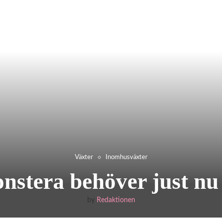
Växter
Inomhusväxter
nstera behöver just nu
by
Redaktionen