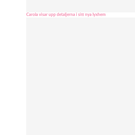
Carola visar upp detaljerna i sitt nya lyxhem