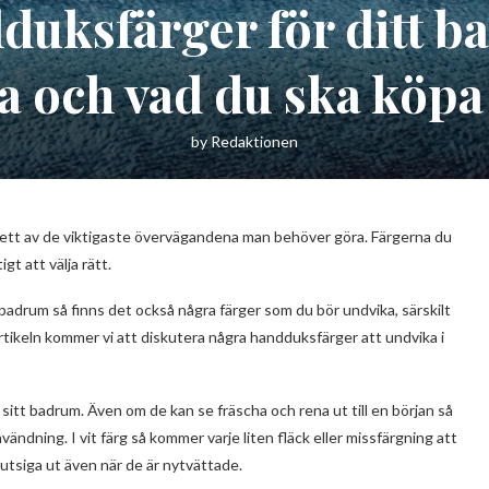
ndduksfärger för ditt 
 och vad du ska köpa 
by
Redaktionen
t ett av de viktigaste övervägandena man behöver göra. Färgerna du
gt att välja rätt.
badrum så finns det också några färger som du bör undvika, särskilt
 artikeln kommer vi att diskutera några handduksfärger att undvika i
 sitt badrum. Även om de kan se fräscha och rena ut till en början så
ändning. I vit färg så kommer varje liten fläck eller missfärgning att
mutsiga ut även när de är nytvättade.