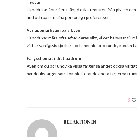
Textur
Handdukar finns i en mängd olika texturer, från plysch och f
hud och passar dina personliga preferenser.
Var uppmärksam på vikten
Handdukar mäts ofta efter deras vikt, vilket hänvisar ti
vikt är vanligtvis tjockare och mer absorberande, medan ha
Färgschemat i ditt badrum
Även om du bör undvika vissa färger så är det också viktig
handduksfärger som kompletterar de andra färgerna i rum
0
REDAKTIONEN