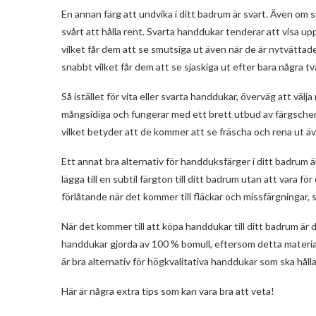
En annan färg att undvika i ditt badrum är svart. Även om 
svårt att hålla rent. Svarta handdukar tenderar att visa up
vilket får dem att se smutsiga ut även när de är nytvätt
snabbt vilket får dem att se sjaskiga ut efter bara några tv
Så istället för vita eller svarta handdukar, överväg att välj
mångsidiga och fungerar med ett brett utbud av färgschema
vilket betyder att de kommer att se fräscha och rena ut 
Ett annat bra alternativ för handduksfärger i ditt badrum är
lägga till en subtil färgton till ditt badrum utan att vara f
förlåtande när det kommer till fläckar och missfärgningar, 
När det kommer till att köpa handdukar till ditt badrum är d
handdukar gjorda av 100 % bomull, eftersom detta material 
är bra alternativ för högkvalitativa handdukar som ska hålla i
Här är några extra tips som kan vara bra att veta!