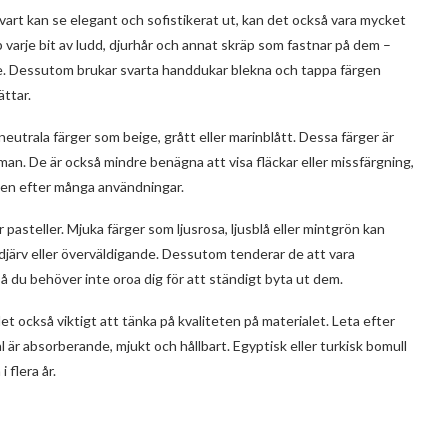
svart kan se elegant och sofistikerat ut, kan det också vara mycket
p varje bit av ludd, djurhår och annat skräp som fastnar på dem –
ade. Dessutom brukar svarta handdukar blekna och tappa färgen
ättar.
a neutrala färger som beige, grått eller marinblått. Dessa färger är
n. De är också mindre benägna att visa fläckar eller missfärgning,
även efter många användningar.
 pasteller. Mjuka färger som ljusrosa, ljusblå eller mintgrön kan
ör djärv eller överväldigande. Dessutom tenderar de att vara
så du behöver inte oroa dig för att ständigt byta ut dem.
et också viktigt att tänka på kvaliteten på materialet. Leta efter
är absorberande, mjukt och hållbart. Egyptisk eller turkisk bomull
 flera år.