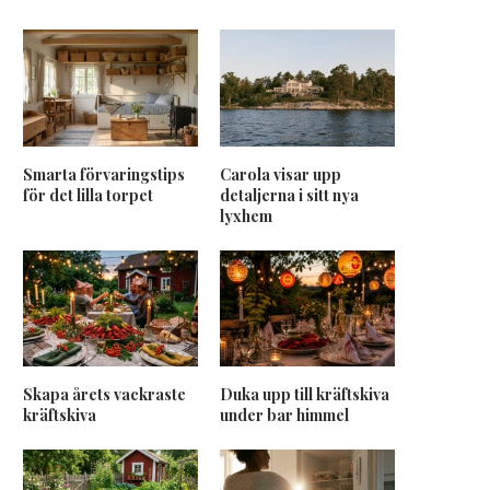
Smarta förvaringstips
Carola visar upp
för det lilla torpet
detaljerna i sitt nya
lyxhem
Skapa årets vackraste
Duka upp till kräftskiva
kräftskiva
under bar himmel