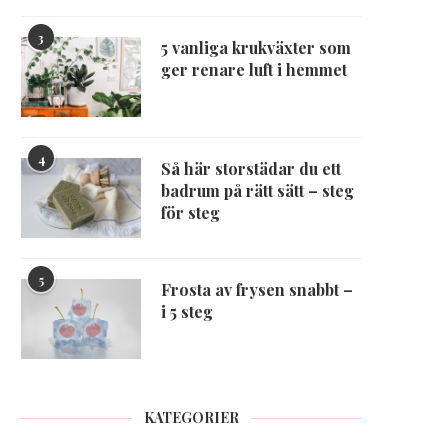
3
5 vanliga krukväxter som
ger renare luft i hemmet
4
Så här storstädar du ett
badrum på rätt sätt – steg
för steg
5
Frosta av frysen snabbt –
i 5 steg
KATEGORIER