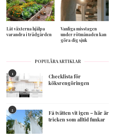
Låt växterna hjälpa
Vanliga misstagen
varandra i trädgården
under rötmånaden kan
göra dig sjuk
POPULÄRA ARTIKLAR
1
Checklista för
köksrengöringen
2
Få tvätten vit igen – här är
tricken som alltid funkar