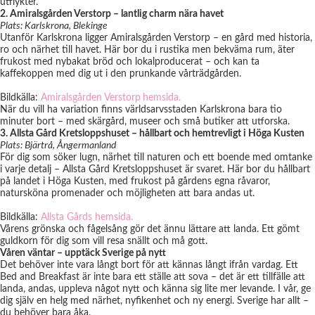
utflykter.
2. Amiralsgården Verstorp – lantlig charm nära havet
Plats: Karlskrona, Blekinge
Utanför Karlskrona ligger Amiralsgården Verstorp – en gård med historia,
ro och närhet till havet. Här bor du i rustika men bekväma rum, äter
frukost med nybakat bröd och lokalproducerat – och kan ta
kaffekoppen med dig ut i den prunkande vårträdgården.
Bildkälla:
Amiralsgården Verstorp
hemsida.
När du vill ha variation finns världsarvsstaden Karlskrona bara tio
minuter bort – med skärgård, museer och små butiker att utforska.
3. Allsta Gård Kretsloppshuset – hållbart och hemtrevligt i Höga Kusten
Plats: Bjärtrå, Ångermanland
För dig som söker lugn, närhet till naturen och ett boende med omtanke
i varje detalj – Allsta Gård Kretsloppshuset är svaret. Här bor du hållbart
på landet i Höga Kusten, med frukost på gårdens egna råvaror,
natursköna promenader och möjligheten att bara andas ut.
Bildkälla:
Allsta Gårds hemsida.
Vårens grönska och fågelsång gör det ännu lättare att landa. Ett gömt
guldkorn för dig som vill resa snällt och må gott.
Våren väntar – upptäck Sverige på nytt
Det behöver inte vara långt bort för att kännas långt ifrån vardag. Ett
Bed and Breakfast är inte bara ett ställe att sova – det är ett tillfälle att
landa, andas, uppleva något nytt och känna sig lite mer levande. I vår, ge
dig själv en helg med närhet, nyfikenhet och ny energi. Sverige har allt –
du behöver bara åka.