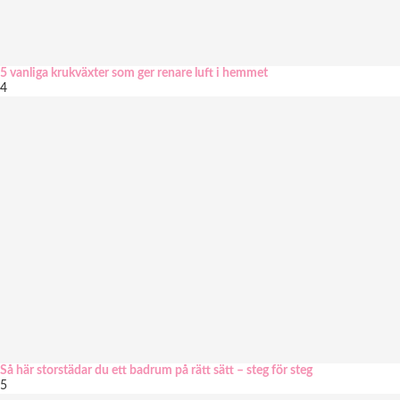
5 vanliga krukväxter som ger renare luft i hemmet
4
Så här storstädar du ett badrum på rätt sätt – steg för steg
5