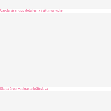
Carola visar upp detaljerna i sitt nya lyxhem
Skapa årets vackraste kräftskiva