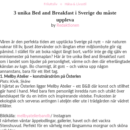
Friluftsliv
Hälsa & Livsstil
3 unika Bed and Breakfast i Sverige du måste
uppleva
by
Redaktionen
Våren är den perfekta tiden att upptäcka Sverige på nytt – när naturen
vaknar till liv, ljuset återvänder och längtan efter miljöombyte gör sig
påmind. I stället för att boka något långt bort, varför inte ge dig själv en
minisemester på hemmaplan? Här är tre unika Bed and Breakfast runt
om i landet som bjuder på personlighet, värme och den där efterlängtade
känslan av lugn. Bo charmigt, ät gott – och vakna upp någon
annanstans, bara för ett litet tag.
1. Mellby Atelier – konstnärsdröm på Österlen
Plats: Kivik, Skåne
I hjärtat av Österlen ligger Mellby Atelier – ett B&B där konst och stillhet
går hand i hand. Med bara fem personligt inredda rum och utsikt över
landskapet får du en intim och inspirerande vistelse. Frukosten är
ekologisk och serveras antingen i ateljén eller ute i trädgården när vädret
tillåter.
Bildkälla:
mellbyatelierbandb
/ Instagram
I närheten väntar äppelodlingar, gallerier, havet och det vackra
Stenshuvud. Perfekt för en vårhelg med långsamma morgnar och sköna