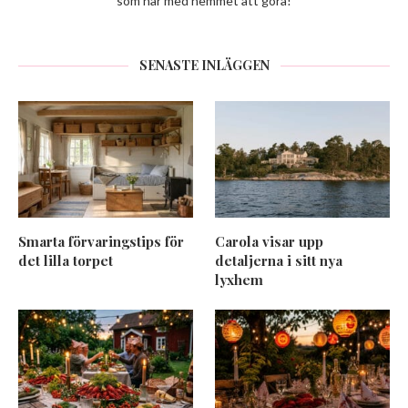
som har med hemmet att göra!
SENASTE INLÄGGEN
Smarta förvaringstips för
Carola visar upp
det lilla torpet
detaljerna i sitt nya
lyxhem