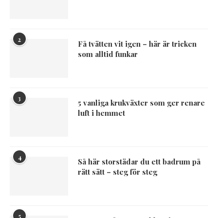
2
Få tvätten vit igen – här är tricken
som alltid funkar
3
5 vanliga krukväxter som ger renare
luft i hemmet
4
Så här storstädar du ett badrum på
rätt sätt – steg för steg
5