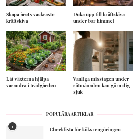
Skapa årets vackraste
Duka upp till kräftskiva
kräftskiva
under bar himmel
Låt växterna hjälpa
Vanliga misstagen under
varandra i trädgården
rötmånaden kan göra dig
sjuk
POPULÄRA ARTIKLAR
1
Checklista för köksrengöringen