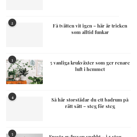
2
Få tvätten vit igen – här är tricken
som alltid funkar
3
5 vanliga krukväxter som ger renare
luft i hemmet
4
Så här storstädar du ett badrum på
rätt sätt – steg för steg
5
Frosta av frysen snabbt – i 5 steg