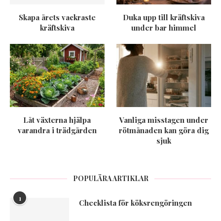
Skapa årets vackraste
Duka upp till kräftskiva
kräftskiva
under bar himmel
Låt växterna hjälpa
Vanliga misstagen under
varandra i trädgården
rötmånaden kan göra dig
sjuk
POPULÄRA ARTIKLAR
1
Checklista för köksrengöringen