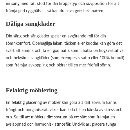
en säng med rätt stöd för din kroppstyp och sovposition för att
främja god rygghälsa – så kan du sova gott hela natten.
Dåliga sängkläder
Din säng och sängkläder spelar en avgörande roll för din
sömnkomfort. Obehagliga lakan, täcken eller kuddar kan göra det
svårt att somna och få en god natts sömn. Satsa på högkvalitativa
och bekväma sängkläder (som exempelvis satin eller 100% bomull)
som främjar avkoppling och bidrar till en mer fridfull sömn.
Felaktig möblering
En felaktig placering av möbler kan göra att ditt sovrum känns
trångt och oorganiserat, vilket kan leda till en känsla av stress och
oro. Se till att möblera ditt sovrum på ett sätt som främjar en
avslappnad och harmonisk atmosfär. Undvik att placera tunga