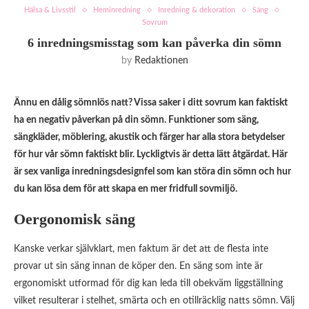
Hälsa & Livsstil
Heminredning
Inredning & dekoration
Säng
Sovrum
6 inredningsmisstag som kan påverka din sömn
by
Redaktionen
Ännu en dålig sömnlös natt? Vissa saker i ditt sovrum kan faktiskt
ha en negativ påverkan på din sömn. Funktioner som säng,
sängkläder, möblering, akustik och färger har alla stora betydelser
för hur vår sömn faktiskt blir. Lyckligtvis är detta lätt åtgärdat. Här
är sex vanliga inredningsdesignfel som kan störa din sömn och hur
du kan lösa dem för att skapa en mer fridfull sovmiljö.
Oergonomisk säng
Kanske verkar självklart, men faktum är det att de flesta inte
provar ut sin säng innan de köper den. En säng som inte är
ergonomiskt utformad för dig kan leda till obekväm liggställning
vilket resulterar i stelhet, smärta och en otillräcklig natts sömn. Välj