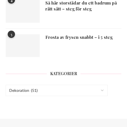
4
Så här storstädar du ett badrum på
rätt sätt – steg för steg
5
Frosta av frysen snabbt – i 5 steg
KATEGORIER