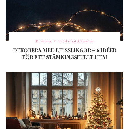
Belysning
Inredning & dekoration
DEKORERA MED LJUSSLINGOR – 6 IDÉER
FÖR ETT STÄMNINGSFULLT HEM