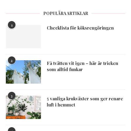
POPULÄRA ARTIKLAR
1
Checklista för köksrengöringen
2
Få tvätten vit igen – här är tricken
som alltid funkar
3
5 vanliga krukväxter som ger renare
luft i hemmet