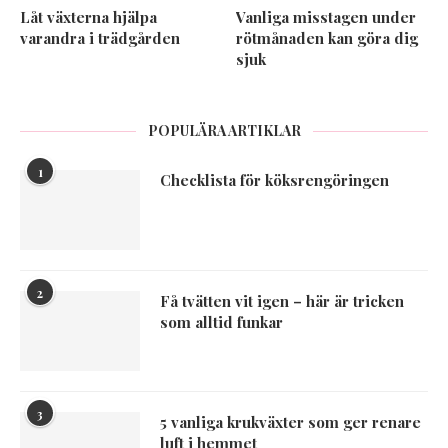
Låt växterna hjälpa
Vanliga misstagen under
varandra i trädgården
rötmånaden kan göra dig
sjuk
POPULÄRA ARTIKLAR
1
Checklista för köksrengöringen
2
Få tvätten vit igen – här är tricken
som alltid funkar
3
5 vanliga krukväxter som ger renare
luft i hemmet