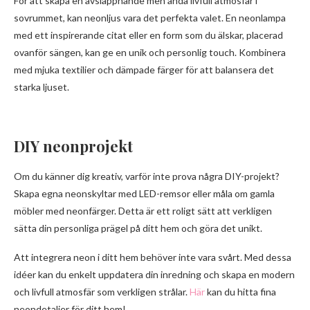
För att skapa en avslappnande men ändå livfull atmosfär i
sovrummet, kan neonljus vara det perfekta valet. En neonlampa
med ett inspirerande citat eller en form som du älskar, placerad
ovanför sängen, kan ge en unik och personlig touch. Kombinera
med mjuka textilier och dämpade färger för att balansera det
starka ljuset.
DIY neonprojekt
Om du känner dig kreativ, varför inte prova några DIY-projekt?
Skapa egna neonskyltar med LED-remsor eller måla om gamla
möbler med neonfärger. Detta är ett roligt sätt att verkligen
sätta din personliga prägel på ditt hem och göra det unikt.
Att integrera neon i ditt hem behöver inte vara svårt. Med dessa
idéer kan du enkelt uppdatera din inredning och skapa en modern
och livfull atmosfär som verkligen strålar.
Här
kan du hitta fina
neondetaljer för ditt hem!