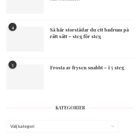
4
Så här storstädar du ett badrum på
rätt sätt – steg för steg
5
Frosta av frysen snabbt – i 5 steg
KATEGORIER