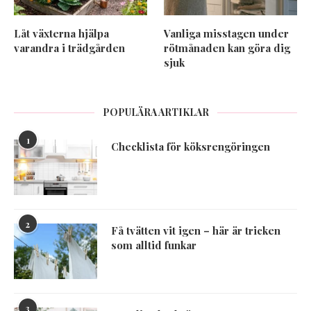
Låt växterna hjälpa
Vanliga misstagen under
varandra i trädgården
rötmånaden kan göra dig
sjuk
POPULÄRA ARTIKLAR
1
Checklista för köksrengöringen
2
Få tvätten vit igen – här är tricken
som alltid funkar
3