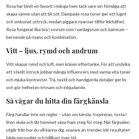
Rosa har blivit en favorit i många hem tack vare sin förmåga att
skapa värme utan att bli söt. Dämpade rosa toner ger ett lugnt
och ombonat uttryck, medan piggare nyanser tillför lekfullhet.
Rosa fungerar lika bra i sovrum som i vardagsrum och barnrum –
beroende på nyans och kombination.
Vitt – ljus, rymd och andrum
Vitt skapar rymd och luft, men kräver eftertanke. För att undvika
ett sterilt intryck jobbar många influencers med varma vita toner
och mjuka kontraster. Trä, textil och handgjorda detaljer ger liv
och gör helheten trivsam och inbjudande.
Så vågar du hitta din färgkänsla
Färg handlar inte om regler – utan om känsla. Inspireras, testa i
liten skala och låt hemmet växa fram steg för steg. När färgvalen
utgår från hur du vill känna dig, snarare än trender, blir resultatet
både personligt och hållbart över tid.