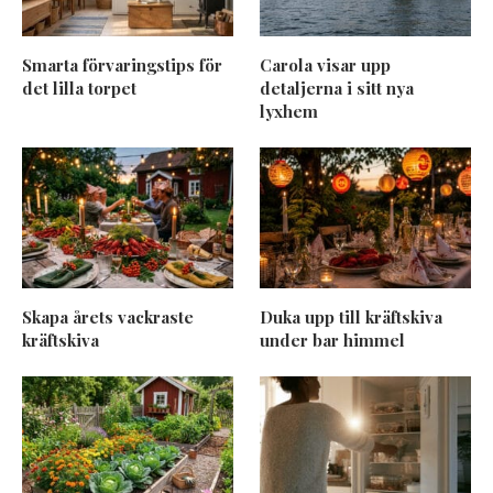
Smarta förvaringstips för
Carola visar upp
det lilla torpet
detaljerna i sitt nya
lyxhem
Skapa årets vackraste
Duka upp till kräftskiva
kräftskiva
under bar himmel