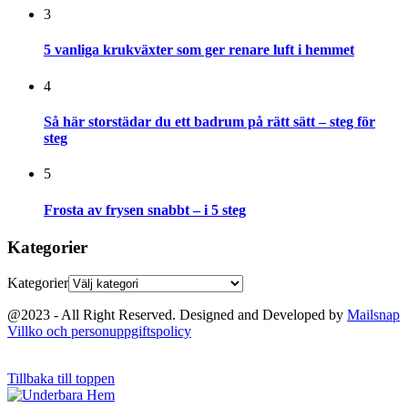
3
5 vanliga krukväxter som ger renare luft i hemmet
4
Så här storstädar du ett badrum på rätt sätt – steg för
steg
5
Frosta av frysen snabbt – i 5 steg
Kategorier
Kategorier
@2023 - All Right Reserved. Designed and Developed by
Mailsnap
Villko och personuppgiftspolicy
Tillbaka till toppen