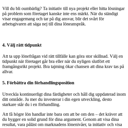
Vill du bli oumbärlig? Ta initiativ till nya projekt eller hitta lösningar
på problem som företaget kanske inte ens märkt. När du ständigt
visar engagemang och tar på dig ansvar, blir det svårt för
arbetsgivaren att säga nej till dina löneanspråk.
4. Välj rätt tidpunkt
Att ta upp lönefrågan vid rätt tillfälle kan göra stor skillnad. Välj en
tidpunkt när företaget går bra eller när du nyligen slutfört ett
framgångsrikt projekt. Bra tajming ökar chansen att dina krav tas på
allvar.
5. Förbättra din förhandlingsposition
Utveckla kontinuerligt dina färdigheter och håll dig uppdaterad inom
ditt område. Ju mer du investerar i din egen utveckling, desto
starkare står du i en förhandling.
Att få högre lön handlar inte bara om att be om den – det kräver att
du bygger en solid grund för dina argument. Genom att visa dina
resultat, vara påläst om marknadens lönenivåer, ta initiativ och visa