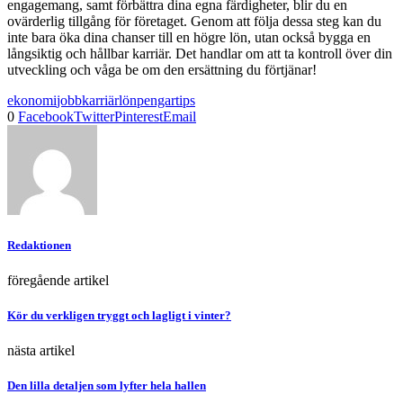
engagemang, samt förbättra dina egna färdigheter, blir du en
ovärderlig tillgång för företaget. Genom att följa dessa steg kan du
inte bara öka dina chanser till en högre lön, utan också bygga en
långsiktig och hållbar karriär. Det handlar om att ta kontroll över din
utveckling och våga be om den ersättning du förtjänar!
ekonomi
jobb
karriär
lön
pengar
tips
0
Facebook
Twitter
Pinterest
Email
Redaktionen
föregående artikel
Kör du verkligen tryggt och lagligt i vinter?
nästa artikel
Den lilla detaljen som lyfter hela hallen