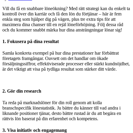
Vill du få en snabbare löneökning? Med rätt strategi kan du enkelt ta
kontroll över din karriär och få den lön du förtjänar – här är fem
enkla steg som hjälper dig på vägen, plus tre extra tips för att
maximera dina chanser till en rejäl löneförhöjning. Följ dessa råd
och du kommer snabbt märka hur dina ansträngningar lönar sig!
1. Fokusera på dina resultat
Samla konkreta exempel på hur dina prestationer har förbättrat
företagets framgångar. Oavsett om det handlar om ökade
försäljningssiffror, effektiviserade processer eller stärkt kundnöjdhet,
är det viktigt att visa på tydliga resultat som stärker ditt värde.
2. Gör din research
Ta reda på marknadslöner för din roll genom att kolla
branschspecifik lönestatistik. Ju bättre du känner till vad andra i
liknande positioner tjänar, desto bättre rustad är du att begära en
rättvis lön baserat på din erfarenhet och kompetens.
3. Visa initiativ och engagemang