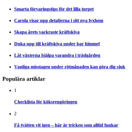
Smarta förvaringstips för det lilla torpet
Carola visar upp detaljerna i sitt nya lyxhem
Skapa årets vackraste kräftskiva
Duka upp till kräftskiva under bar himmel
Låt växterna hjälpa varandra i trädgården
Vanliga misstagen under rötmånaden kan göra dig sjuk
Populära artiklar
1
Checklista för köksrengöringen
2
Få tvätten vit igen – här är tricken som alltid funkar