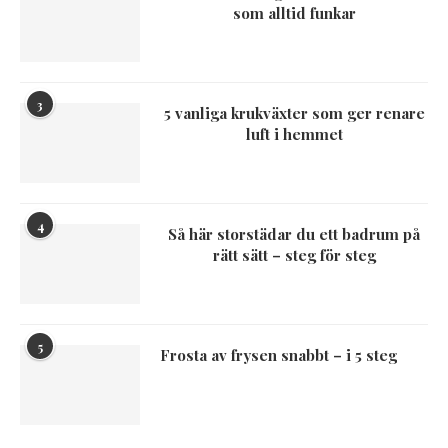
som alltid funkar
3
5 vanliga krukväxter som ger renare
luft i hemmet
4
Så här storstädar du ett badrum på
rätt sätt – steg för steg
5
Frosta av frysen snabbt – i 5 steg