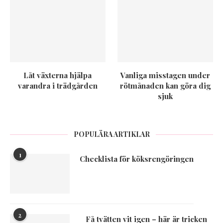
Låt växterna hjälpa
Vanliga misstagen under
varandra i trädgården
rötmånaden kan göra dig
sjuk
POPULÄRA ARTIKLAR
1
Checklista för köksrengöringen
2
Få tvätten vit igen – här är tricken