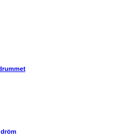
adrummet
g dröm