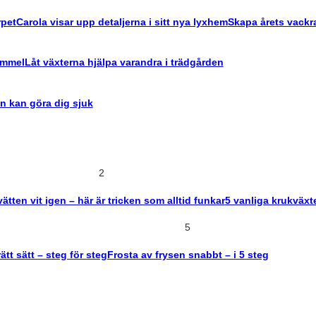
rpet
Carola visar upp detaljerna i sitt nya lyxhem
Skapa årets vackra
himmel
Låt växterna hjälpa varandra i trädgården
n kan göra dig sjuk
2
vätten vit igen – här är tricken som alltid funkar
5 vanliga krukväxt
5
tt sätt – steg för steg
Frosta av frysen snabbt – i 5 steg