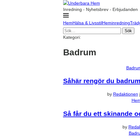
Inredning - Nyhetsbrev - Erbjudanden
Hem
Hälsa & Livsstil
Heminredning
Träd
Sök
Kategori:
Badrum
Badru
Såhär rengör du badrumm
by
Redaktionen
He
Så får du ett skinande o
by
Redak
Badr