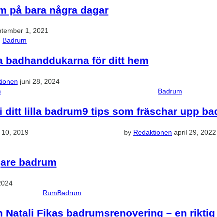
um på bara några dagar
ptember 1, 2021
Badrum
ka badhanddukarna för ditt hem
tionen
juni 28, 2024
m
Badrum
 ditt lilla badrum
9 tips som fräschar upp b
 10, 2019
by
Redaktionen
april 29, 2022
gare badrum
 2024
Rum
Badrum
 Natali Fikas badrumsrenovering – en rikti