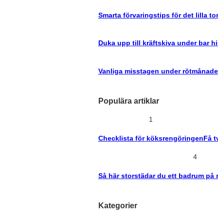
Smarta förvaringstips för det lilla to
Duka upp till kräftskiva under bar 
Vanliga misstagen under rötmånade
Populära artiklar
1
Checklista för köksrengöringen
Få t
4
Så här storstädar du ett badrum på rä
Kategorier