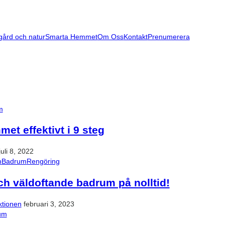
gård och natur
Smarta Hemmet
Om Oss
Kontakt
Prenumerera
m
et effektivt i 9 steg
juli 8, 2022
m
Badrum
Rengöring
ch väldoftande badrum på nolltid!
tionen
februari 3, 2023
um