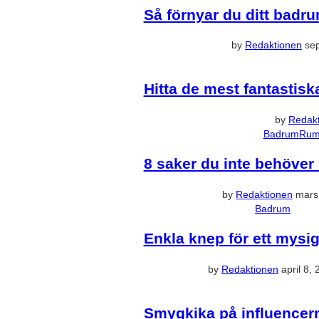
Så förnyar du ditt badr
by
Redaktionen
se
Hitta de mest fantastis
by
Redak
Badrum
Ru
8 saker du inte behöver i
by
Redaktionen
mars
Badrum
Enkla knep för ett mysi
by
Redaktionen
april 8,
Smygkika på influencern