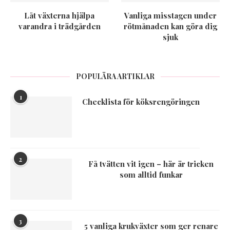
Låt växterna hjälpa
Vanliga misstagen under
varandra i trädgården
rötmånaden kan göra dig
sjuk
POPULÄRA ARTIKLAR
1
Checklista för köksrengöringen
2
Få tvätten vit igen – här är tricken
som alltid funkar
3
5 vanliga krukväxter som ger renare