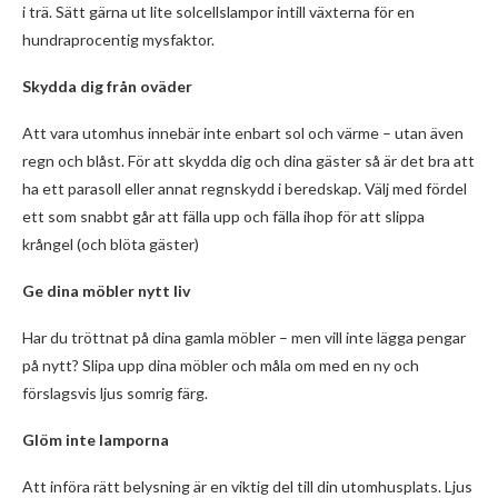
i trä. Sätt gärna ut lite solcellslampor intill växterna för en
hundraprocentig mysfaktor.
Skydda dig från oväder
Att vara utomhus innebär inte enbart sol och värme – utan även
regn och blåst. För att skydda dig och dina gäster så är det bra att
ha ett parasoll eller annat regnskydd i beredskap. Välj med fördel
ett som snabbt går att fälla upp och fälla ihop för att slippa
krångel (och blöta gäster)
Ge dina möbler nytt liv
Har du tröttnat på dina gamla möbler – men vill inte lägga pengar
på nytt? Slipa upp dina möbler och måla om med en ny och
förslagsvis ljus somrig färg.
Glöm inte lamporna
Att införa rätt belysning är en viktig del till din utomhusplats. Ljus