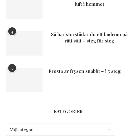
luft i hemmet
4
Så här storstädar du ett badrum på
rätt sätt – steg för steg
5
Frosta av frysen snabbt – i 5 steg
KATEGORIER