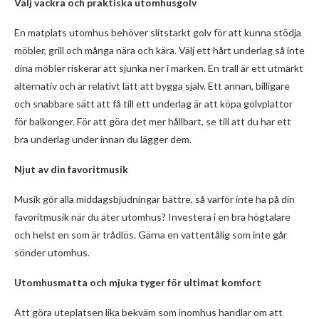
Välj vackra och praktiska utomhusgolv
En matplats utomhus behöver slitstarkt golv för att kunna stödja
möbler, grill och många nära och kära. Välj ett hårt underlag så inte
dina möbler riskerar att sjunka ner i marken. En trall är ett utmärkt
alternativ och är relativt lätt att bygga själv. Ett annan, billigare
och snabbare sätt att få till ett underlag är att köpa golvplattor
för balkonger. För att göra det mer hållbart, se till att du har ett
bra underlag under innan du lägger dem.
Njut av din favoritmusik
Musik gör alla middagsbjudningar bättre, så varför inte ha på din
favoritmusik när du äter utomhus? Investera i en bra högtalare
och helst en som är trådlös. Gärna en vattentålig som inte går
sönder utomhus.
Utomhusmatta och mjuka tyger för ultimat komfort
Att göra uteplatsen lika bekväm som inomhus handlar om att