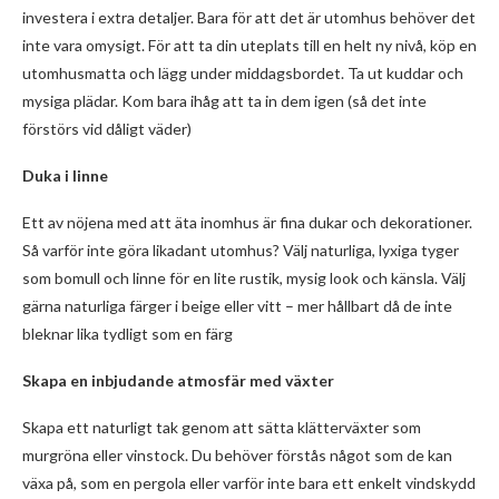
investera i extra detaljer. Bara för att det är utomhus behöver det
inte vara omysigt. För att ta din uteplats till en helt ny nivå, köp en
utomhusmatta och lägg under middagsbordet. Ta ut kuddar och
mysiga plädar. Kom bara ihåg att ta in dem igen (så det inte
förstörs vid dåligt väder)
Duka i linne
Ett av nöjena med att äta inomhus är fina dukar och dekorationer.
Så varför inte göra likadant utomhus? Välj naturliga, lyxiga tyger
som bomull och linne för en lite rustik, mysig look och känsla. Välj
gärna naturliga färger i beige eller vitt – mer hållbart då de inte
bleknar lika tydligt som en färg
Skapa en inbjudande atmosfär med växter
Skapa ett naturligt tak genom att sätta klätterväxter som
murgröna eller vinstock. Du behöver förstås något som de kan
växa på, som en pergola eller varför inte bara ett enkelt vindskydd