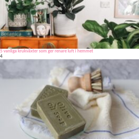
5 vanliga krukväxter som ger renare luft i hemmet
4