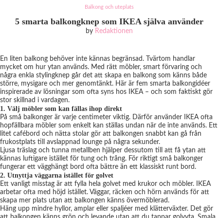
Balkong och uteplats
5 smarta balkongknep som IKEA själva använder
by
Redaktionen
En liten balkong behöver inte kännas begränsad. Tvärtom handlar
mycket om hur ytan används. Med rätt möbler, smart förvaring och
några enkla stylingknep går det att skapa en balkong som känns både
större, mysigare och mer genomtänkt. Här är fem smarta balkongidéer
inspirerade av lösningar som ofta syns hos IKEA – och som faktiskt gör
stor skillnad i vardagen.
1. Välj möbler som kan fällas ihop direkt
På små balkonger är varje centimeter viktig. Därför använder IKEA ofta
hopfällbara möbler som enkelt kan ställas undan när de inte används. Ett
litet cafébord och nätta stolar gör att balkongen snabbt kan gå från
frukostplats till avslappnad lounge på några sekunder.
Ljusa träslag och tunna metallben hjälper dessutom till att få ytan att
kännas luftigare istället för tung och trång. För riktigt små balkonger
fungerar ett vägghängt bord ofta bättre än ett klassiskt runt bord.
2. Utnyttja väggarna istället för golvet
Ett vanligt misstag är att fylla hela golvet med krukor och möbler. IKEA
arbetar ofta med höjd istället. Väggar, räcken och hörn används för att
skapa mer plats utan att balkongen känns övermöblerad.
Häng upp mindre hyllor, amplar eller spaljéer med klätterväxter. Det gör
att balkongen känns grön och levande utan att du tappar golvyta. Smala