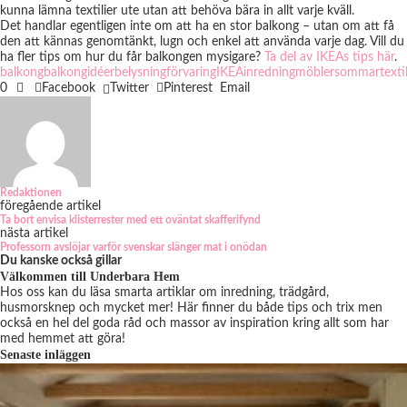
kunna lämna textilier ute utan att behöva bära in allt varje kväll.
Det handlar egentligen inte om att ha en stor balkong – utan om att få
den att kännas genomtänkt, lugn och enkel att använda varje dag. Vill du
ha fler tips om hur du får balkongen mysigare?
Ta del av IKEAs tips här
.
balkong
balkongidéer
belysning
förvaring
IKEA
inredning
möbler
sommar
texti
0
Facebook
Twitter
Pinterest
Email
Redaktionen
föregående artikel
Ta bort envisa klisterrester med ett oväntat skafferifynd
nästa artikel
Professorn avslöjar varför svenskar slänger mat i onödan
Du kanske också gillar
Välkommen till Underbara Hem
Hos oss kan du läsa smarta artiklar om inredning, trädgård,
husmorsknep och mycket mer! Här finner du både tips och trix men
också en hel del goda råd och massor av inspiration kring allt som har
med hemmet att göra!
Senaste inläggen