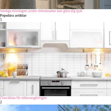
Vanliga misstagen under rötmånaden kan göra dig sjuk
Populära artiklar
1
Checklista för köksrengöringen
2