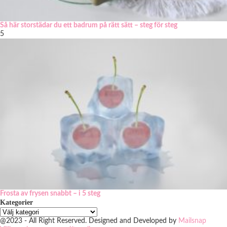
Så här storstädar du ett badrum på rätt sätt – steg för steg
5
Frosta av frysen snabbt – i 5 steg
Kategorier
@2023 - All Right Reserved. Designed and Developed by
Mailsnap