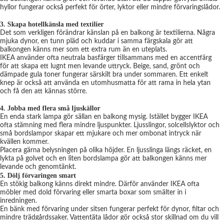
hyllor fungerar också perfekt för örter, lyktor eller mindre förvaringslådor.
3. Skapa hotellkänsla med textilier
Det som verkligen förändrar känslan på en balkong är textilierna. Några
mjuka dynor, en tunn pläd och kuddar i samma färgskala gör att
balkongen känns mer som ett extra rum än en uteplats.
IKEA använder ofta neutrala basfärger tillsammans med en accentfärg
för att skapa ett lugnt men levande uttryck. Beige, sand, grönt och
dämpade gula toner fungerar särskilt bra under sommaren. Ett enkelt
knep är också att använda en utomhusmatta för att rama in hela ytan
och få den att kännas större.
4. Jobba med flera små ljuskällor
En enda stark lampa gör sällan en balkong mysig. Istället bygger IKEA
ofta stämning med flera mindre ljuspunkter. Ljusslingor, solcellslyktor och
små bordslampor skapar ett mjukare och mer ombonat intryck när
kvällen kommer.
Placera gärna belysningen på olika höjder. En ljusslinga längs räcket, en
lykta på golvet och en liten bordslampa gör att balkongen känns mer
levande och genomtänkt.
5. Dölj förvaringen smart
En stökig balkong känns direkt mindre. Därför använder IKEA ofta
möbler med dold förvaring eller smarta boxar som smälter in i
inredningen.
En bänk med förvaring under sitsen fungerar perfekt för dynor, filtar och
mindre trädgårdssaker. Vattentäta lådor gör också stor skillnad om du vill