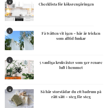
1
Checklista för köksrengöringen
2
Få tvätten vit igen – här är tricken
som alltid funkar
3
5 vanliga krukväxter som ger renare
luft i hemmet
4
Så här storstädar du ett badrum på
rätt sätt – steg för steg