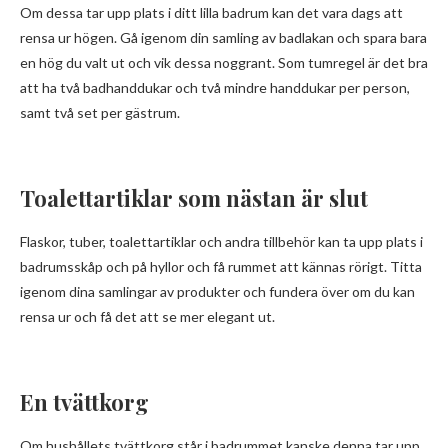
Om dessa tar upp plats i ditt lilla badrum kan det vara dags att
rensa ur högen. Gå igenom din samling av badlakan och spara bara
en hög du valt ut och vik dessa noggrant. Som tumregel är det bra
att ha två badhanddukar och två mindre handdukar per person,
samt två set per gästrum.
Toalettartiklar som nästan är slut
Flaskor, tuber, toalettartiklar och andra tillbehör kan ta upp plats i
badrumsskåp och på hyllor och få rummet att kännas rörigt. Titta
igenom dina samlingar av produkter och fundera över om du kan
rensa ur och få det att se mer elegant ut.
En tvättkorg
Om hushållets tvättkorg står i badrummet kanske denna tar upp