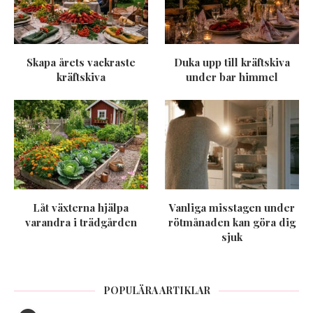
Skapa årets vackraste
Duka upp till kräftskiva
kräftskiva
under bar himmel
Låt växterna hjälpa
Vanliga misstagen under
varandra i trädgården
rötmånaden kan göra dig
sjuk
POPULÄRA ARTIKLAR