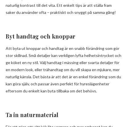
naturlig kontrast till det vita. Ett enkelt tips är att ställa fram
saker du använder ofta – praktiskt och snyggt på samma gång!
Byt handtag och knoppar
Att byta ut knoppar och handtag är en snabb förändring som gör
stor skillnad. Små detaljer kan verkligen lyfta helhetsintrycket och
ge köket en ny stil. Välj handtag i mässing eller svarta detaljer för
en modern look, eller trähandtag om du vill skapa en mjukare, mer
naturlig känsla. Det bästa är att det är en enkel förändring som du
kan göra själv, och passar även perfekt för hyreslägenheter
eftersom du enkelt kan byta tillbaka om det behövs.
Ta in naturmaterial
För att göra ett vitt kök lite varmare och mer ombonat kan du