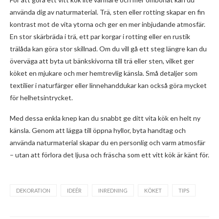
använda dig av naturmaterial. Trä, sten eller rotting skapar en fin
kontrast mot de vita ytorna och ger en mer inbjudande atmosfär.
En stor skärbräda i trä, ett par korgar i rotting eller en rustik
trälåda kan göra stor skillnad. Om du vill gå ett steg längre kan du
överväga att byta ut bänkskivorna till trä eller sten, vilket ger
köket en mjukare och mer hemtrevlig känsla. Små detaljer som
textilier i naturfärger eller linnehanddukar kan också göra mycket
för helhetsintrycket.
Med dessa enkla knep kan du snabbt ge ditt vita kök en helt ny
känsla. Genom att lägga till öppna hyllor, byta handtag och
använda naturmaterial skapar du en personlig och varm atmosfär
– utan att förlora det ljusa och fräscha som ett vitt kök är känt för.
DEKORATION
IDEÉR
INREDNING
KÖKET
TIPS