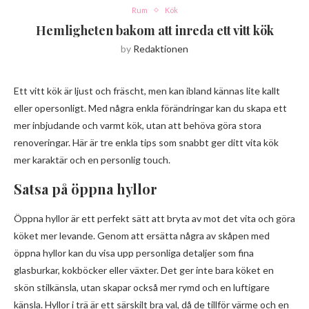
Rum
Kök
Hemligheten bakom att inreda ett vitt kök
by
Redaktionen
Ett vitt kök är ljust och fräscht, men kan ibland kännas lite kallt
eller opersonligt. Med några enkla förändringar kan du skapa ett
mer inbjudande och varmt kök, utan att behöva göra stora
renoveringar. Här är tre enkla tips som snabbt ger ditt vita kök
mer karaktär och en personlig touch.
Satsa på öppna hyllor
Öppna hyllor är ett perfekt sätt att bryta av mot det vita och göra
köket mer levande. Genom att ersätta några av skåpen med
öppna hyllor kan du visa upp personliga detaljer som fina
glasburkar, kokböcker eller växter. Det ger inte bara köket en
skön stilkänsla, utan skapar också mer rymd och en luftigare
känsla. Hyllor i trä är ett särskilt bra val, då de tillför värme och en