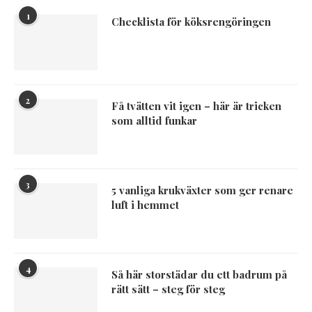
1
Checklista för köksrengöringen
2
Få tvätten vit igen – här är tricken
som alltid funkar
3
5 vanliga krukväxter som ger renare
luft i hemmet
4
Så här storstädar du ett badrum på
rätt sätt – steg för steg