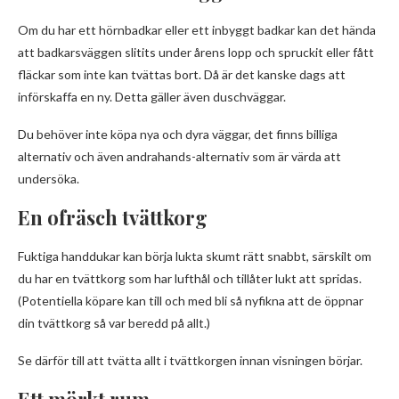
Om du har ett hörnbadkar eller ett inbyggt badkar kan det hända
att badkarsväggen slitits under årens lopp och spruckit eller fått
fläckar som inte kan tvättas bort. Då är det kanske dags att
införskaffa en ny. Detta gäller även duschväggar.
Du behöver inte köpa nya och dyra väggar, det finns billiga
alternativ och även andrahands-alternativ som är värda att
undersöka.
En ofräsch tvättkorg
Fuktiga handdukar kan börja lukta skumt rätt snabbt, särskilt om
du har en tvättkorg som har lufthål och tillåter lukt att spridas.
(Potentiella köpare kan till och med bli så nyfikna att de öppnar
din tvättkorg så var beredd på allt.)
Se därför till att tvätta allt i tvättkorgen innan visningen börjar.