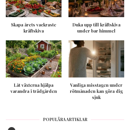
Skapa årets vackraste
Duka upp till kräftskiva
kräftskiva
under bar himmel
Låt växterna hjälpa
Vanliga misstagen under
varandra i trädgården
rötmånaden kan göra dig
sjuk
POPULÄRA ARTIKLAR