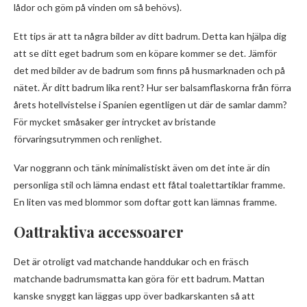
lådor och göm på vinden om så behövs).
Ett tips är att ta några bilder av ditt badrum. Detta kan hjälpa dig
att se ditt eget badrum som en köpare kommer se det. Jämför
det med bilder av de badrum som finns på husmarknaden och på
nätet. Är ditt badrum lika rent? Hur ser balsamflaskorna från förra
årets hotellvistelse i Spanien egentligen ut där de samlar damm?
För mycket småsaker ger intrycket av bristande
förvaringsutrymmen och renlighet.
Var noggrann och tänk minimalistiskt även om det inte är din
personliga stil och lämna endast ett fåtal toalettartiklar framme.
En liten vas med blommor som doftar gott kan lämnas framme.
Oattraktiva accessoarer
Det är otroligt vad matchande handdukar och en fräsch
matchande badrumsmatta kan göra för ett badrum. Mattan
kanske snyggt kan läggas upp över badkarskanten så att