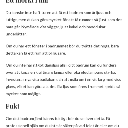
Ett mörkt rum
Du kanske inte haft turen att få ett badrum som är ljust och
luftigt, men du kan göra mycket för att få rummet så ljust som det
bara går. Nymålade vita väggar, ljust kakel och handdukar
underlättar.
Om du har ett fönster i badrummet bör du tvätta det noga, bara
detta kan få ett rum att bli ljusare.
Om du inte har något dagsljus alls i ditt badrum kan du fundera
över att köpa en kraftigare lampa eller öka glödlampans styrka,
investera i nya vita badlakan och att måla om i en vit färg med viss
glans, vilket kan göra att det lilla ljus som finns i rummet sprids så
mycket som möjligt.
Fukt
Om ditt badrum jämt känns fuktigt bör du se över detta. Få
professionell hjälp om du inte är säker på vad felet är eller om du