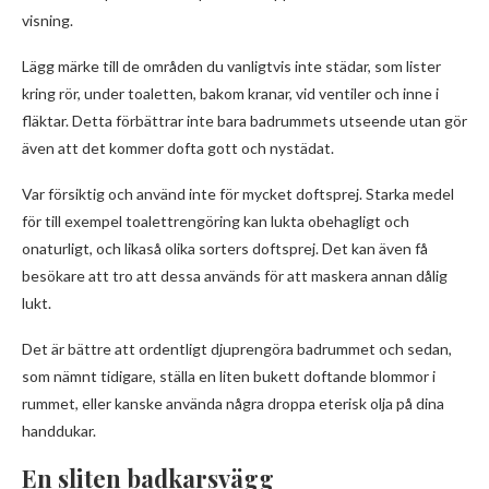
visning.
Lägg märke till de områden du vanligtvis inte städar, som lister
kring rör, under toaletten, bakom kranar, vid ventiler och inne i
fläktar. Detta förbättrar inte bara badrummets utseende utan gör
även att det kommer dofta gott och nystädat.
Var försiktig och använd inte för mycket doftsprej. Starka medel
för till exempel toalettrengöring kan lukta obehagligt och
onaturligt, och likaså olika sorters doftsprej. Det kan även få
besökare att tro att dessa används för att maskera annan dålig
lukt.
Det är bättre att ordentligt djuprengöra badrummet och sedan,
som nämnt tidigare, ställa en liten bukett doftande blommor i
rummet, eller kanske använda några droppa eterisk olja på dina
handdukar.
En sliten badkarsvägg