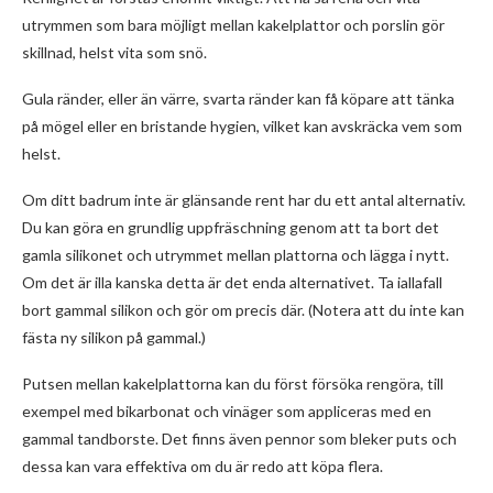
utrymmen som bara möjligt mellan kakelplattor och porslin gör
skillnad, helst vita som snö.
Gula ränder, eller än värre, svarta ränder kan få köpare att tänka
på mögel eller en bristande hygien, vilket kan avskräcka vem som
helst.
Om ditt badrum inte är glänsande rent har du ett antal alternativ.
Du kan göra en grundlig uppfräschning genom att ta bort det
gamla silikonet och utrymmet mellan plattorna och lägga i nytt.
Om det är illa kanska detta är det enda alternativet. Ta iallafall
bort gammal silikon och gör om precis där. (Notera att du inte kan
fästa ny silikon på gammal.)
Putsen mellan kakelplattorna kan du först försöka rengöra, till
exempel med bikarbonat och vinäger som appliceras med en
gammal tandborste. Det finns även pennor som bleker puts och
dessa kan vara effektiva om du är redo att köpa flera.