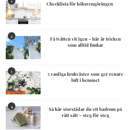
1
Checklista för köksrengöringen
2
Få tvätten vit igen – här är tricken
som alltid funkar
3
5 vanliga krukväxter som ger renare
luft i hemmet
4
Så här storstädar du ett badrum på
rätt sätt – steg för steg