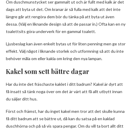
Om duschmunstycket ser gammalt ut och är fullt med kalk är det
dags att byta ut det. Om kranar är så fulla med kalk att det inte
längre går att rengöra dem bör du tänka på att byta ut även
dessa. (Välj en liknande design så att de passar in.) Ofta kan en ny
toalettsits göra underverk för en gammal toalett.
Ljusbeslag kan även enkelt bytas ut för liten penning men ge stor
effekt. Välj något i liknande storlek och utformning så att du inte
behöver måla om eller kakla om kring den nya lampan.
Kakel som sett bättre dagar
Har du inte det fräschaste kaklet i ditt badrum? Kakel är dyrt att
få insatt så tänk noga över om det är värt att få allt utbytt innan
du säljer ditt hus.
Först och främst, har du inget kakel men tror att det skulle kunna
få ditt badrum att se bättre ut, då kan du satsa på en kaklad
duschhörna och på så vis spara pengar. Om du vill ta bort allt ditt