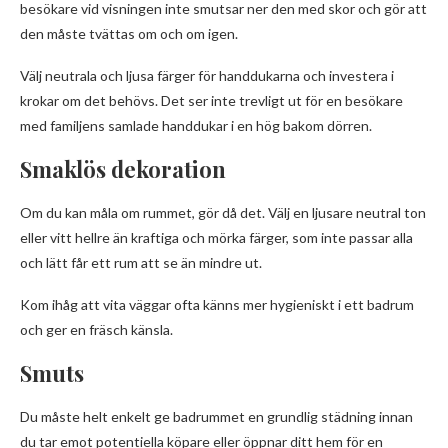
besökare vid visningen inte smutsar ner den med skor och gör att
den måste tvättas om och om igen.
Välj neutrala och ljusa färger för handdukarna och investera i
krokar om det behövs. Det ser inte trevligt ut för en besökare
med familjens samlade handdukar i en hög bakom dörren.
Smaklös dekoration
Om du kan måla om rummet, gör då det. Välj en ljusare neutral ton
eller vitt hellre än kraftiga och mörka färger, som inte passar alla
och lätt får ett rum att se än mindre ut.
Kom ihåg att vita väggar ofta känns mer hygieniskt i ett badrum
och ger en fräsch känsla.
Smuts
Du måste helt enkelt ge badrummet en grundlig städning innan
du tar emot potentiella köpare eller öppnar ditt hem för en