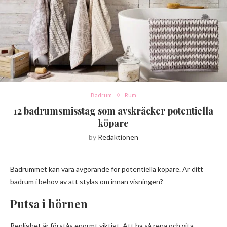
Badrum
Rum
12 badrumsmisstag som avskräcker potentiella
köpare
by
Redaktionen
Badrummet kan vara avgörande för potentiella köpare. Är ditt
badrum i behov av att stylas om innan visningen?
Putsa i hörnen
Renlighet är förstås enormt viktigt. Att ha så rena och vita