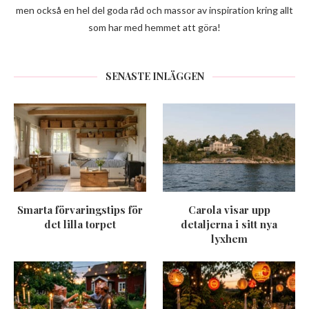
men också en hel del goda råd och massor av inspiration kring allt
som har med hemmet att göra!
SENASTE INLÄGGEN
Smarta förvaringstips för
Carola visar upp
det lilla torpet
detaljerna i sitt nya
lyxhem