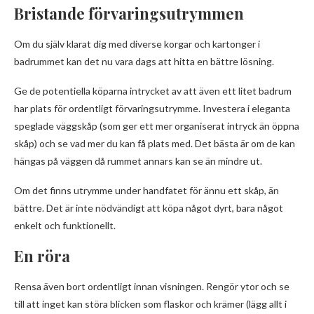
Bristande förvaringsutrymmen
Om du själv klarat dig med diverse korgar och kartonger i
badrummet kan det nu vara dags att hitta en bättre lösning.
Ge de potentiella köparna intrycket av att även ett litet badrum
har plats för ordentligt förvaringsutrymme. Investera i eleganta
speglade väggskåp (som ger ett mer organiserat intryck än öppna
skåp) och se vad mer du kan få plats med. Det bästa är om de kan
hängas på väggen då rummet annars kan se än mindre ut.
Om det finns utrymme under handfatet för ännu ett skåp, än
bättre. Det är inte nödvändigt att köpa något dyrt, bara något
enkelt och funktionellt.
En röra
Rensa även bort ordentligt innan visningen. Rengör ytor och se
till att inget kan störa blicken som flaskor och krämer (lägg allt i