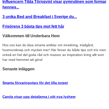
Influencern Tilda Törnqvist visar gymrutinen som formar
hennes...
3 unika Bed and Breakfast i Sverige du...
Frisörens 3 bästa tips mot fett hår
Välkommen till Underbara Hem
Hos oss kan du läsa smarta artiklar om inredning, trädgård,
husmorsknep och mycket mer! Här finner du både tips och trix men
också en hel del goda råd och massor av inspiration kring allt som
har med hemmet att göra!
Senaste inläggen
Smarta förvaringstips för det lilla torpet
Carola visar upp detaljerna i sitt nya lyxhem