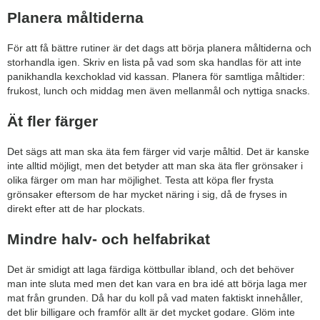
Planera måltiderna
För att få bättre rutiner är det dags att börja planera måltiderna och
storhandla igen. Skriv en lista på vad som ska handlas för att inte
panikhandla kexchoklad vid kassan. Planera för samtliga måltider:
frukost, lunch och middag men även mellanmål och nyttiga snacks.
Ät fler färger
Det sägs att man ska äta fem färger vid varje måltid. Det är kanske
inte alltid möjligt, men det betyder att man ska äta fler grönsaker i
olika färger om man har möjlighet. Testa att köpa fler frysta
grönsaker eftersom de har mycket näring i sig, då de fryses in
direkt efter att de har plockats.
Mindre halv- och helfabrikat
Det är smidigt att laga färdiga köttbullar ibland, och det behöver
man inte sluta med men det kan vara en bra idé att börja laga mer
mat från grunden. Då har du koll på vad maten faktiskt innehåller,
det blir billigare och framför allt är det mycket godare. Glöm inte