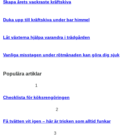
Skapa årets vackraste kräftskiva
Duka upp till kräftskiva under bar himmel
Låt växterna hjälpa varandra i trädgården
Vanliga misstagen under rötmånaden kan göra dig sjuk
Populära artiklar
1
Checklista för köksrengöringen
2
Få tvätten vit igen – här är tricken som alltid funkar
3