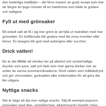
den hederliga matlådan – det finns massor av goda recept som inte
tar längre än tjugo minuter till en halvtimme som både är godare
och nyttigare.
Fyll ut med grönsaker
Ett enkelt sätt att få i sig mer grönt är att fylla ut maträtten med mer
grönsaker. En köttfärssås blir godare med lite rivna morötter eller
bönor. En lasagne blir god med aubergine eller zucchini.
Drick vatten!
Nu är det tillfälle att minska ner på alkohol och sockerhaltiga
drycker som juice, saft och läsk som man gärna dricker mer av
under de varma sommarmånaderna. Drick vatten som måltidsdryck
och gör citronvatten, gurkvatten eller melonvatten för att göra det
lite roligare.
Nyttiga snacks
Det är dags att äta mer nyttiga snacks. Välj till exempel popcorn,
grönsaker med dipp, grönkålschips, kikärtssnacks framför chips,