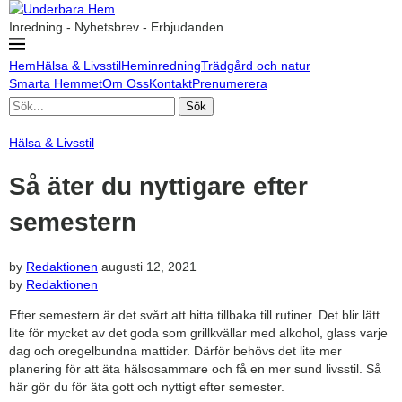
Inredning - Nyhetsbrev - Erbjudanden
Hem
Hälsa & Livsstil
Heminredning
Trädgård och natur
Smarta Hemmet
Om Oss
Kontakt
Prenumerera
Sök
Hälsa & Livsstil
Så äter du nyttigare efter
semestern
by
Redaktionen
augusti 12, 2021
by
Redaktionen
Efter semestern är det svårt att hitta tillbaka till rutiner. Det blir lätt
lite för mycket av det goda som grillkvällar med alkohol, glass varje
dag och oregelbundna mattider. Därför behövs det lite mer
planering för att äta hälsosammare och få en mer sund livsstil. Så
här gör du för äta gott och nyttigt efter semester.