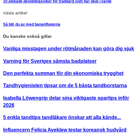
10 älskade designklassiker för trädgård som har ökat i värde
nästa artikel
Så blir du av med bananflugorna
Du kanske också gillar
Vanliga misstagen under rötmånaden kan göra dig sjuk
Varning för Sveriges sämsta badplatser
Den perfekta summan för din ekonomiska trygghet
Tandhygienisten tipsar om de 5 bästa tandborstarna
Isabella Löwengrip delar sina viktigaste spartips inför
2026
5 enkla tandtips tandläkare önskar att alla kände...
Influencern Felicia Aveklew testar koreansk hudvård