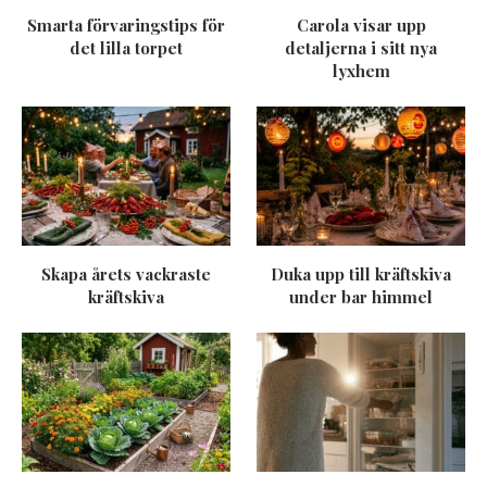
Smarta förvaringstips för
Carola visar upp
det lilla torpet
detaljerna i sitt nya
lyxhem
Skapa årets vackraste
Duka upp till kräftskiva
kräftskiva
under bar himmel