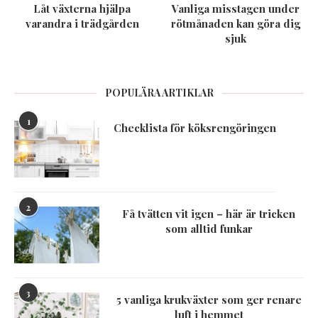
Låt växterna hjälpa
Vanliga misstagen under
varandra i trädgården
rötmånaden kan göra dig
sjuk
POPULÄRA ARTIKLAR
1
Checklista för köksrengöringen
2
Få tvätten vit igen – här är tricken
som alltid funkar
3
5 vanliga krukväxter som ger renare
luft i hemmet