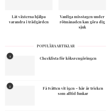
Låt växterna hjälpa
Vanliga misstagen under
varandra i trädgården
rötmånaden kan göra dig
sjuk
POPULÄRA ARTIKLAR
1
Checklista för köksrengöringen
2
Få tvätten vit igen – här är tricken
som alltid funkar