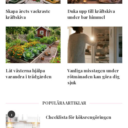
Skapa årets vackraste
Duka upp till kräftskiva
kräftskiva
under bar himmel
Låt växterna hjälpa
Vanliga misstagen under
varandra i trädgården
rötmånaden kan göra dig
sjuk
POPULÄRA ARTIKLAR
1
Checklista för köksrengöringen