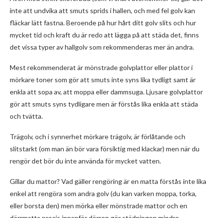
inte att undvika att smuts sprids i hallen, och med fel golv kan
fläckar lätt fastna. Beroende på hur hårt ditt golv slits och hur
mycket tid och kraft du är redo att lägga på att städa det, finns
det vissa typer av hallgolv som rekommenderas mer än andra.
Mest rekommenderat är mönstrade golvplattor eller plattor i
mörkare toner som gör att smuts inte syns lika tydligt samt är
enkla att sopa av, att moppa eller dammsuga. Ljusare golvplattor
gör att smuts syns tydligare men är förstås lika enkla att städa
och tvätta.
Trägolv, och i synnerhet mörkare trägolv, är förlåtande och
slitstarkt (om man än bör vara försiktig med klackar) men när du
rengör det bör du inte använda för mycket vatten.
Gillar du mattor? Vad gäller rengöring är en matta förstås inte lika
enkel att rengöra som andra golv (du kan varken moppa, torka,
eller borsta den) men mörka eller mönstrade mattor och en
dörrmatta precis innanför dörren gör städningen mindre