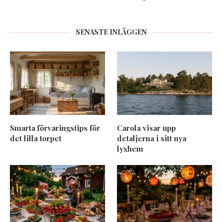
SENASTE INLÄGGEN
Smarta förvaringstips för
Carola visar upp
det lilla torpet
detaljerna i sitt nya
lyxhem