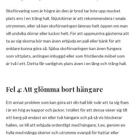
Skoförvaring som är högre än den är bred tar inte upp mycket
plats ens i en trång hall. Skjutdörrar är att rekommendera i smala
utrymmen, eller så kan skoförvaringen lämnas helt öppen om man
vill undvika dörrar eller luckor helt. För att uppmuntra gästerna att
ta av sig skorna bör man även erbjuda en pall eller bänk för att
enklare kunna göra så. Själva skoförvaringen kan även fungera
som sittplats, antingen inbyggd eller som fristående möbel som
är två i ett. Detta får vanligtvis plats även i en lång och trång hall.
Fel 4: Att glömma bort hängare
Ett annat problem som kan göra att din hall blir svår att ta sig fram
i är en hög av kappor och jackor. Istället för att dessa växer sig till
ett berg på endast en eller två hängare och på så vis blockerar
hallen, se till att erbjuda ordentligt med hängare, t.ex. genom en
hylla med många skenor och utrymme ovanpå för hattar eller