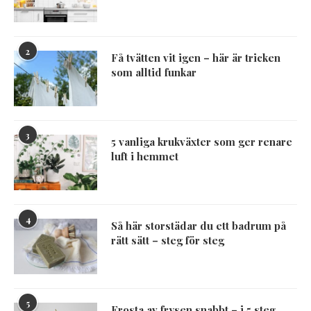
2
Få tvätten vit igen – här är tricken
som alltid funkar
3
5 vanliga krukväxter som ger renare
luft i hemmet
4
Så här storstädar du ett badrum på
rätt sätt – steg för steg
5
Frosta av frysen snabbt – i 5 steg