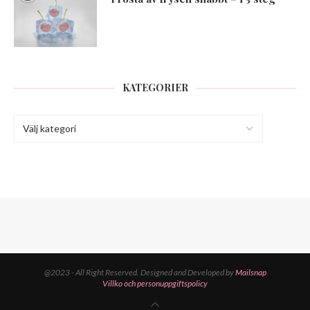
KATEGORIER
@2023 - All Right Reserved. Designed and Developed by
Mailsnap
Villko och personuppgiftspolicy