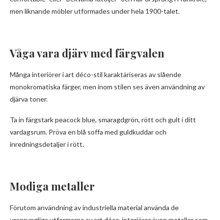
men liknande möbler utformades under hela 1900-talet.
Våga vara djärv med färgvalen
Många interiörer i art déco-stil karaktäriseras av slående
monokromatiska färger, men inom stilen ses även användning av
djärva toner.
Ta in färgstark peacock blue, smaragdgrön, rött och gult i ditt
vardagsrum. Pröva en blå soffa med guldkuddar och
inredningsdetaljer i rött.
Modiga metaller
Förutom användning av industriella material använda de
ursprungliga utformarna av art déco-interiörer även metaller som