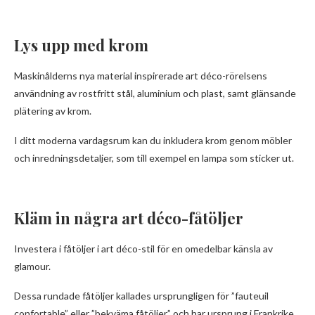
Lys upp med krom
Maskinålderns nya material inspirerade art déco-rörelsens
användning av rostfritt stål, aluminium och plast, samt glänsande
plätering av krom.
I ditt moderna vardagsrum kan du inkludera krom genom möbler
och inredningsdetaljer, som till exempel en lampa som sticker ut.
Kläm in några art déco-fåtöljer
Investera i fåtöljer i art déco-stil för en omedelbar känsla av
glamour.
Dessa rundade fåtöljer kallades ursprungligen för ”fauteuil
confortable” eller ”bekväma fåtöljer” och har ursprung i Frankrike,