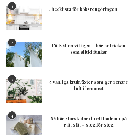
1
Checklista för köksrengöringen
2
Få tvätten vit igen – här är tricken
som alltid funkar
3
5 vanliga krukväxter som ger renare
luft i hemmet
4
Så här storstädar du ett badrum på
rätt sätt – steg för steg