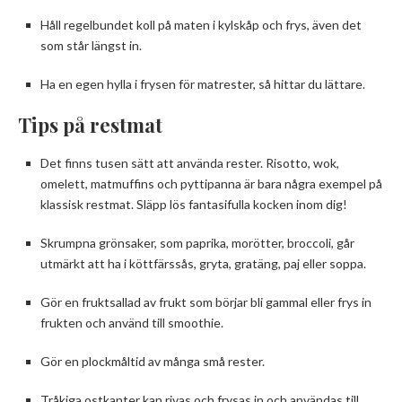
Håll regelbundet koll på maten i kylskåp och frys, även det
som står längst in.
Ha en egen hylla i frysen för matrester, så hittar du lättare.
Tips på restmat
Det finns tusen sätt att använda rester. Risotto, wok,
omelett, matmuffins och pyttipanna är bara några exempel på
klassisk restmat. Släpp lös fantasifulla kocken inom dig!
Skrumpna grönsaker, som paprika, morötter, broccoli, går
utmärkt att ha i köttfärssås, gryta, gratäng, paj eller soppa.
Gör en fruktsallad av frukt som börjar bli gammal eller frys in
frukten och använd till smoothie.
Gör en plockmåltid av många små rester.
Tråkiga ostkanter kan rivas och frysas in och användas till