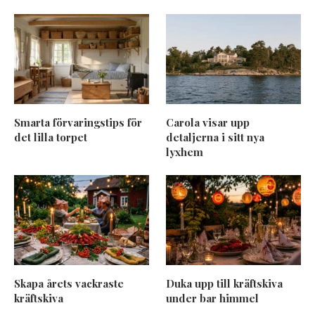
Smarta förvaringstips för
Carola visar upp
det lilla torpet
detaljerna i sitt nya
lyxhem
Skapa årets vackraste
Duka upp till kräftskiva
kräftskiva
under bar himmel