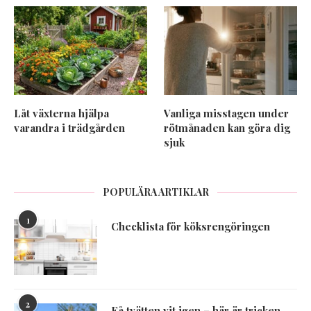
Låt växterna hjälpa
Vanliga misstagen under
varandra i trädgården
rötmånaden kan göra dig
sjuk
POPULÄRA ARTIKLAR
1
Checklista för köksrengöringen
2
Få tvätten vit igen – här är tricken