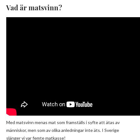
Vad är matsvinn?
Med matsvinn menas mat som framställs i syfte att ätas av
människor, men som av olika anledningar inte äts. I Sverige
slänger vi var femte matkasse!