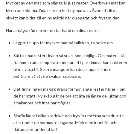
Mycket av den mat som slängs är just rester. Överbliven mat kan
bli en perfekt matlåda eller en helt ny maträtt. Även ett litet
skvätt kan bidra till en ny måltid när du sparat och fryst in den.
Här är några råd om hur du tar hand om dina rester.
Lägg inte upp för mycket mat på tallriken, ta hellre om.
Sätt in matrester i kylen så snart som möjligt. Om maten står
framme i rumstemperatur mer än ett par timmar kan bakterier
hinna växa till. Större mängder kan delas upp i mindre
behållare så att de svalnar snabbare.
Det finns ingen magisk gräns för hur länge rester håller – om
de har stått i kylskåp går de bra att äta så länge de luktar och
smakar bra och inte har möglat.
Skaffa lådor i olika storlekar och frys in resterna som du inte
äter under de närmaste dagarna. Märk med innehåll och
datum, det underlättar!