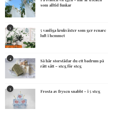
som alltid funkar
3
5 vanliga krukväxter som ger renare
luft i hemmet
4
Så här storstädar du ett badrum på
rätt sätt – steg för steg
5
Frosta av frysen snabbt – i 5 steg