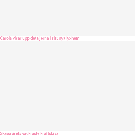
Carola visar upp detaljerna i sitt nya lyxhem
Skapa årets vackraste kräftskiva