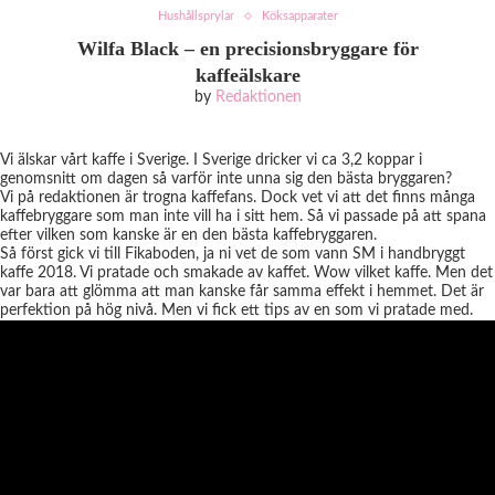
Hushållsprylar
Köksapparater
Wilfa Black – en precisionsbryggare för
kaffeälskare
by
Redaktionen
Vi älskar vårt kaffe i Sverige. I Sverige dricker vi ca 3,2 koppar i
genomsnitt om dagen så varför inte unna sig den bästa bryggaren?
Vi på redaktionen är trogna kaffefans. Dock vet vi att det finns många
kaffebryggare som man inte vill ha i sitt hem. Så vi passade på att spana
efter vilken som kanske är en den bästa kaffebryggaren.
Så först gick vi till Fikaboden, ja ni vet de som vann SM i handbryggt
kaffe 2018. Vi pratade och smakade av kaffet. Wow vilket kaffe. Men det
var bara att glömma att man kanske får samma effekt i hemmet. Det är
perfektion på hög nivå. Men vi fick ett tips av en som vi pratade med.