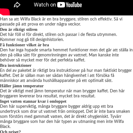
Han sa att Wilfa Black är en bra bryggare, stilren och effektiv. Så vi
passade på att prova en under några veckor.
Den är riktigt stilren
Det här föll vi för direkt, stilren och passar i de flesta utrymmen.
Kommer nog gå till designhistorien.
Få funktioner vilket är bra
Den har inga hypade smarta hemmet funktioner men det går att ställa in
den på olika sätt för genomrinningen av vattnet. Man kanske inte
behöver så mycket mer för det perfekta kaffet.
Bra instruktioner
En del av paketet är riktigt bra instruktioner på hur man faktiskt brygger
kaffet. Det är sällan man ser sådan hängivenhet i att försöka få
människor att använda hushållsapparater på ett optimalt sätt.
Håller jämn temperatur
Det är viktigt med jämn temperatur när man brygger kaffet. Den här
bryggaren levererar bra resultat, mycket bra resultat.
Inget vatten stannar kvar i omloppet
Den här superviktig, många bryggare bygger aldrig upp ett bra
undertryck som drar ut vattnet från omloppet. Det är inte bara smaken
som förstörs med gammalt vatten, det är direkt ohygieniskt. Tyvärr
många bryggare som har den här typen av utmaning men inte Wilfa
Black.
Och priset?