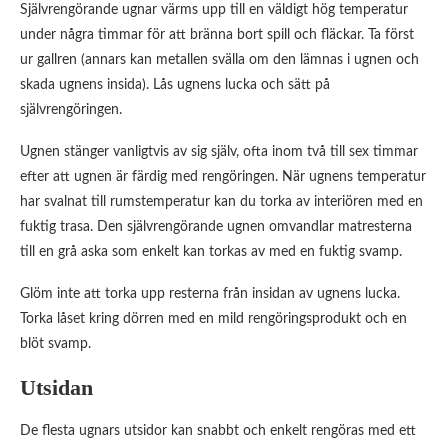
Självrengörande ugnar värms upp till en väldigt hög temperatur
under några timmar för att bränna bort spill och fläckar. Ta först
ur gallren (annars kan metallen svälla om den lämnas i ugnen och
skada ugnens insida). Lås ugnens lucka och sätt på
självrengöringen.
Ugnen stänger vanligtvis av sig själv, ofta inom två till sex timmar
efter att ugnen är färdig med rengöringen. När ugnens temperatur
har svalnat till rumstemperatur kan du torka av interiören med en
fuktig trasa. Den självrengörande ugnen omvandlar matresterna
till en grå aska som enkelt kan torkas av med en fuktig svamp.
Glöm inte att torka upp resterna från insidan av ugnens lucka.
Torka låset kring dörren med en mild rengöringsprodukt och en
blöt svamp.
Utsidan
De flesta ugnars utsidor kan snabbt och enkelt rengöras med ett