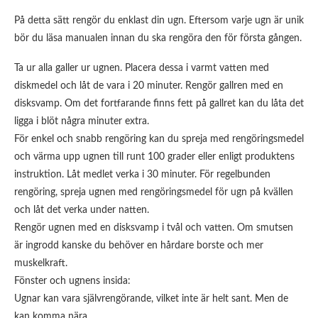
På detta sätt rengör du enklast din ugn. Eftersom varje ugn är unik
bör du läsa manualen innan du ska rengöra den för första gången.
Ta ur alla galler ur ugnen. Placera dessa i varmt vatten med
diskmedel och låt de vara i 20 minuter. Rengör gallren med en
disksvamp. Om det fortfarande finns fett på gallret kan du låta det
ligga i blöt några minuter extra.
För enkel och snabb rengöring kan du spreja med rengöringsmedel
och värma upp ugnen till runt 100 grader eller enligt produktens
instruktion. Låt medlet verka i 30 minuter. För regelbunden
rengöring, spreja ugnen med rengöringsmedel för ugn på kvällen
och låt det verka under natten.
Rengör ugnen med en disksvamp i tvål och vatten. Om smutsen
är ingrodd kanske du behöver en hårdare borste och mer
muskelkraft.
Fönster och ugnens insida:
Ugnar kan vara självrengörande, vilket inte är helt sant. Men de
kan komma nära.