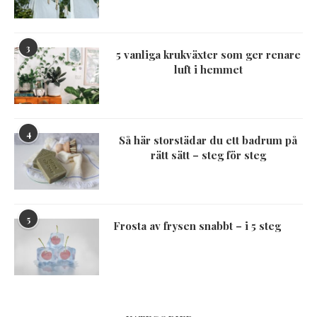
3
5 vanliga krukväxter som ger renare
luft i hemmet
4
Så här storstädar du ett badrum på
rätt sätt – steg för steg
5
Frosta av frysen snabbt – i 5 steg