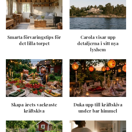
Smarta förvaringstips för
Carola visar upp
det lilla torpet
detaljerna i sitt nya
lyxhem
Skapa årets vackraste
Duka upp till kräftskiva
kräftskiva
under bar himmel