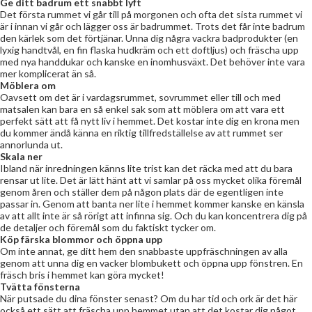
Ge ditt badrum ett snabbt lyft
Det första rummet vi går till på morgonen och ofta det sista rummet vi
är i innan vi går och lägger oss är badrummet. Trots det får inte badrum
den kärlek som det förtjänar. Unna dig några vackra badprodukter (en
lyxig handtvål, en fin flaska hudkräm och ett doftljus) och fräscha upp
med nya handdukar och kanske en inomhusväxt. Det behöver inte vara
mer komplicerat än så.
Möblera om
Oavsett om det är i vardagsrummet, sovrummet eller till och med
matsalen kan bara en så enkel sak som att möblera om att vara ett
perfekt sätt att få nytt liv i hemmet. Det kostar inte dig en krona men
du kommer ändå känna en riktig tillfredställelse av att rummet ser
annorlunda ut.
Skala ner
Ibland när inredningen känns lite trist kan det räcka med att du bara
rensar ut lite. Det är lätt hänt att vi samlar på oss mycket olika föremål
genom åren och ställer dem på någon plats där de egentligen inte
passar in. Genom att banta ner lite i hemmet kommer kanske en känsla
av att allt inte är så rörigt att infinna sig. Och du kan koncentrera dig på
de detaljer och föremål som du faktiskt tycker om.
Köp färska blommor och öppna upp
Om inte annat, ge ditt hem den snabbaste uppfräschningen av alla
genom att unna dig en vacker blombukett och öppna upp fönstren. En
fräsch bris i hemmet kan göra mycket!
Tvätta fönsterna
När putsade du dina fönster senast? Om du har tid och ork är det här
också ett sätt att fräscha upp hemmet utan att det kostar dig något