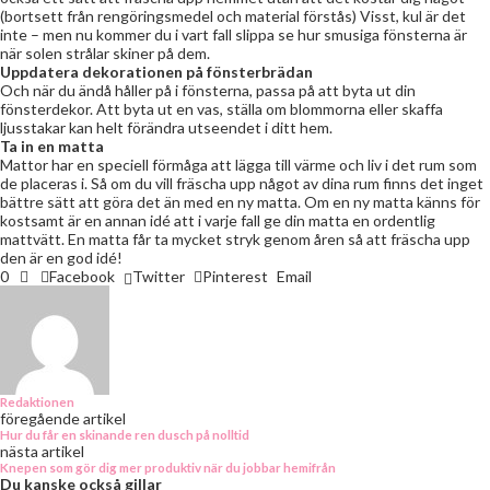
(bortsett från rengöringsmedel och material förstås) Visst, kul är det
inte – men nu kommer du i vart fall slippa se hur smusiga fönsterna är
när solen strålar skiner på dem.
Uppdatera dekorationen på fönsterbrädan
Och när du ändå håller på i fönsterna, passa på att byta ut din
fönsterdekor. Att byta ut en vas, ställa om blommorna eller skaffa
ljusstakar kan helt förändra utseendet i ditt hem.
Ta in en matta
Mattor har en speciell förmåga att lägga till värme och liv i det rum som
de placeras i. Så om du vill fräscha upp något av dina rum finns det inget
bättre sätt att göra det än med en ny matta. Om en ny matta känns för
kostsamt är en annan idé att i varje fall ge din matta en ordentlig
mattvätt. En matta får ta mycket stryk genom åren så att fräscha upp
den är en god idé!
0
Facebook
Twitter
Pinterest
Email
Redaktionen
föregående artikel
Hur du får en skinande ren dusch på nolltid
nästa artikel
Knepen som gör dig mer produktiv när du jobbar hemifrån
Du kanske också gillar