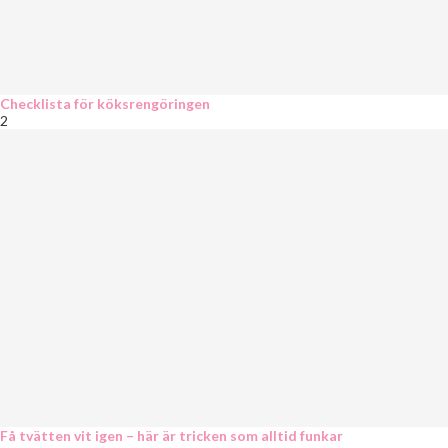
Checklista för köksrengöringen
2
Få tvätten vit igen – här är tricken som alltid funkar