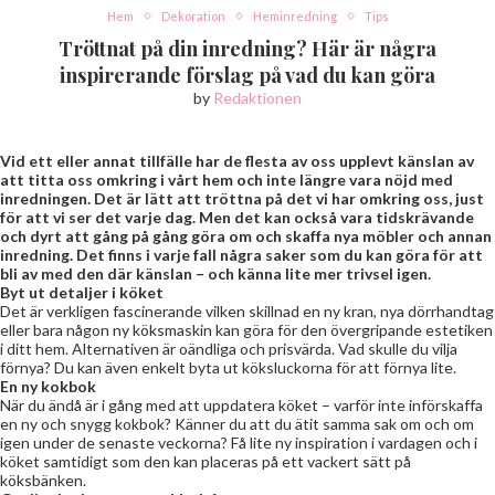
Hem
Dekoration
Heminredning
Tips
Tröttnat på din inredning? Här är några
inspirerande förslag på vad du kan göra
by
Redaktionen
Vid ett eller annat tillfälle har de flesta av oss upplevt känslan av
att titta oss omkring i vårt hem och inte längre vara nöjd med
inredningen. Det är lätt att tröttna på det vi har omkring oss, just
för att vi ser det varje dag. Men det kan också vara tidskrävande
och dyrt att gång på gång göra om och skaffa nya möbler och annan
inredning. Det finns i varje fall några saker som du kan göra för att
bli av med den där känslan – och känna lite mer trivsel igen.
Byt ut detaljer i köket
Det är verkligen fascinerande vilken skillnad en ny kran, nya dörrhandtag
eller bara någon ny köksmaskin kan göra för den övergripande estetiken
i ditt hem. Alternativen är oändliga och prisvärda. Vad skulle du vilja
förnya? Du kan även enkelt byta ut köksluckorna för att förnya lite.
En ny kokbok
När du ändå är i gång med att uppdatera köket – varför inte införskaffa
en ny och snygg kokbok? Känner du att du ätit samma sak om och om
igen under de senaste veckorna? Få lite ny inspiration i vardagen och i
köket samtidigt som den kan placeras på ett vackert sätt på
köksbänken.