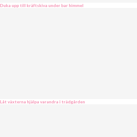
Duka upp till kräftskiva under bar himmel
Låt växterna hjälpa varandra i trädgården