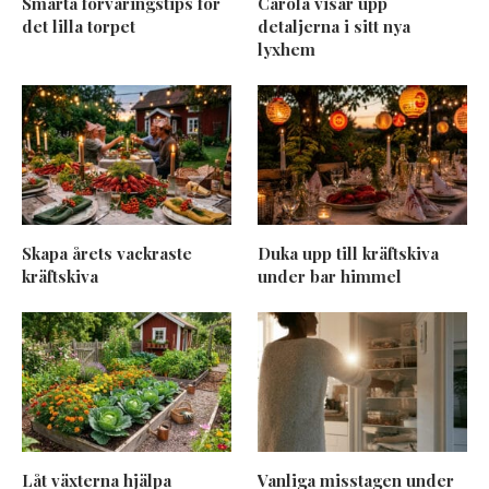
Smarta förvaringstips för
Carola visar upp
det lilla torpet
detaljerna i sitt nya
lyxhem
Skapa årets vackraste
Duka upp till kräftskiva
kräftskiva
under bar himmel
Låt växterna hjälpa
Vanliga misstagen under