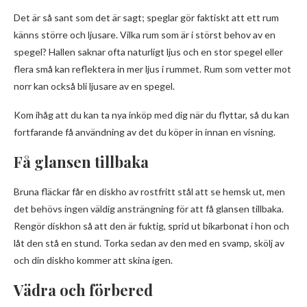
Det är så sant som det är sagt; speglar gör faktiskt att ett rum
känns större och ljusare. Vilka rum som är i störst behov av en
spegel? Hallen saknar ofta naturligt ljus och en stor spegel eller
flera små kan reflektera in mer ljus i rummet. Rum som vetter mot
norr kan också bli ljusare av en spegel.
Kom ihåg att du kan ta nya inköp med dig när du flyttar, så du kan
fortfarande få användning av det du köper in innan en visning.
Få glansen tillbaka
Bruna fläckar får en diskho av rostfritt stål att se hemsk ut, men
det behövs ingen väldig ansträngning för att få glansen tillbaka.
Rengör diskhon så att den är fuktig, sprid ut bikarbonat i hon och
låt den stå en stund. Torka sedan av den med en svamp, skölj av
och din diskho kommer att skina igen.
Vädra och förbered