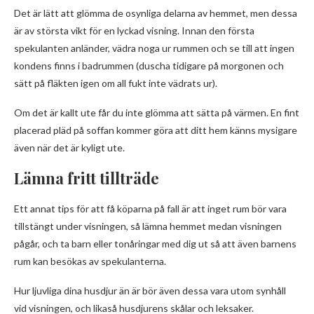
Det är lätt att glömma de osynliga delarna av hemmet, men dessa
är av största vikt för en lyckad visning. Innan den första
spekulanten anländer, vädra noga ur rummen och se till att ingen
kondens finns i badrummen (duscha tidigare på morgonen och
sätt på fläkten igen om all fukt inte vädrats ur).
Om det är kallt ute får du inte glömma att sätta på värmen. En fint
placerad pläd på soffan kommer göra att ditt hem känns mysigare
även när det är kyligt ute.
Lämna fritt tillträde
Ett annat tips för att få köparna på fall är att inget rum bör vara
tillstängt under visningen, så lämna hemmet medan visningen
pågår, och ta barn eller tonåringar med dig ut så att även barnens
rum kan besökas av spekulanterna.
Hur ljuvliga dina husdjur än är bör även dessa vara utom synhåll
vid visningen, och likaså husdjurens skålar och leksaker.