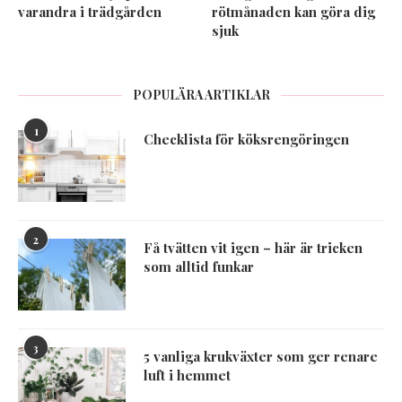
varandra i trädgården
rötmånaden kan göra dig
sjuk
POPULÄRA ARTIKLAR
1
Checklista för köksrengöringen
2
Få tvätten vit igen – här är tricken
som alltid funkar
3
5 vanliga krukväxter som ger renare
luft i hemmet