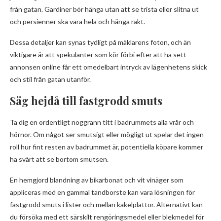
från gatan. Gardiner bör hänga utan att se trista eller slitna ut
och persienner ska vara hela och hänga rakt.
Dessa detaljer kan synas tydligt på mäklarens foton, och än
viktigare är att spekulanter som kör förbi efter att ha sett
annonsen online får ett omedelbart intryck av lägenhetens skick
och stil från gatan utanför.
Säg hejdå till fastgrodd smuts
Ta dig en ordentligt noggrann titt i badrummets alla vrår och
hörnor. Om något ser smutsigt eller mögligt ut spelar det ingen
roll hur fint resten av badrummet är, potentiella köpare kommer
ha svårt att se bortom smutsen.
En hemgjord blandning av bikarbonat och vit vinäger som
appliceras med en gammal tandborste kan vara lösningen för
fastgrodd smuts i lister och mellan kakelplattor. Alternativt kan
du försöka med ett särskilt rengöringsmedel eller blekmedel för