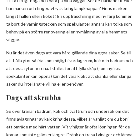
Titta riktigt noga och nära på dina väggar. Ser de fläckade ut eller
har märken och fingeravtryck kring lampknappar? Finns märken
längst hallen eller i köket? En uppfräschning med ny färg kommer
ta bort de varningstecken som spekulanter annars kan tolka som
behov på en större renovering eller nymålning av alla hemmets
väggar.
Nu är det även dags att vara hård gällande dina egna saker. Se till
att hålla ytor så fria som möjligt i vardagsrum, kök och badrum och
att dessa ytor är rena. Istället för att fylla skåp (som nyfikna
spekulanter kan öppna) kan det vara klokt att skänka eller slänga
saker du inte längre vill ha eller behöver.
Dags att skrubba
Se över kranar i badrum, kök och tvättrum och undersök om det
finns avlagringar av kalk kring dessa, vilket är vanligt om du bor i
ett område med hårt vatten. Vit vinäger är ofta lösningen för de
kranar som inte glänser längre. Dränk en trasa i vinäger och lämna