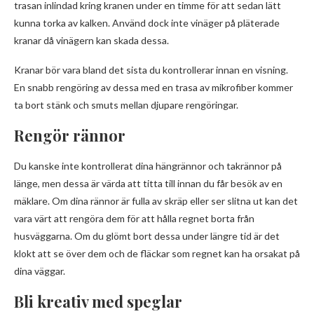
trasan inlindad kring kranen under en timme för att sedan lätt
kunna torka av kalken. Använd dock inte vinäger på pläterade
kranar då vinägern kan skada dessa.
Kranar bör vara bland det sista du kontrollerar innan en visning.
En snabb rengöring av dessa med en trasa av mikrofiber kommer
ta bort stänk och smuts mellan djupare rengöringar.
Rengör rännor
Du kanske inte kontrollerat dina hängrännor och takrännor på
länge, men dessa är värda att titta till innan du får besök av en
mäklare. Om dina rännor är fulla av skräp eller ser slitna ut kan det
vara värt att rengöra dem för att hålla regnet borta från
husväggarna. Om du glömt bort dessa under längre tid är det
klokt att se över dem och de fläckar som regnet kan ha orsakat på
dina väggar.
Bli kreativ med speglar