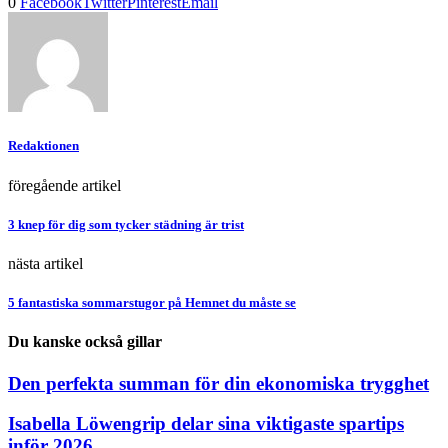
0
Facebook
Twitter
Pinterest
Email
Redaktionen
föregående artikel
3 knep för dig som tycker städning är trist
nästa artikel
5 fantastiska sommarstugor på Hemnet du måste se
Du kanske också gillar
Den perfekta summan för din ekonomiska trygghet
Isabella Löwengrip delar sina viktigaste spartips
inför 2026