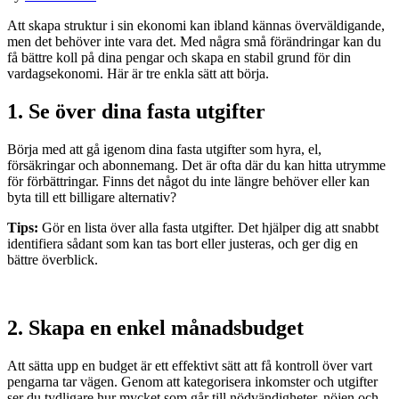
Att skapa struktur i sin ekonomi kan ibland kännas överväldigande,
men det behöver inte vara det. Med några små förändringar kan du
få bättre koll på dina pengar och skapa en stabil grund för din
vardagsekonomi. Här är tre enkla sätt att börja.
1.
Se över dina fasta utgifter
Börja med att gå igenom dina fasta utgifter som hyra, el,
försäkringar och abonnemang. Det är ofta där du kan hitta utrymme
för förbättringar. Finns det något du inte längre behöver eller kan
byta till ett billigare alternativ?
Tips:
Gör en lista över alla fasta utgifter. Det hjälper dig att snabbt
identifiera sådant som kan tas bort eller justeras, och ger dig en
bättre överblick.
2.
Skapa en enkel månadsbudget
Att sätta upp en budget är ett effektivt sätt att få kontroll över vart
pengarna tar vägen. Genom att kategorisera inkomster och utgifter
ser du tydligare hur mycket som går till nödvändigheter, nöjen och