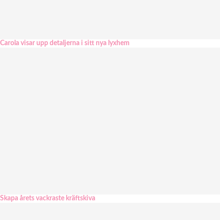
Carola visar upp detaljerna i sitt nya lyxhem
Skapa årets vackraste kräftskiva