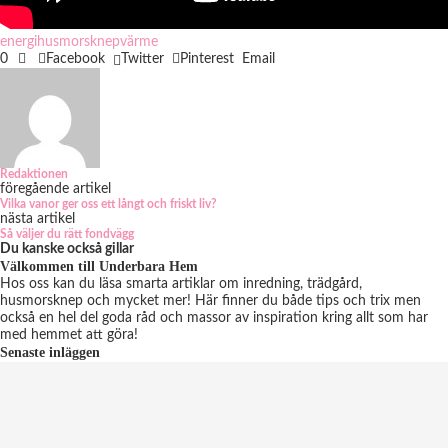
energi
husmorsknep
värme
0
Facebook
Twitter
Pinterest
Email
Redaktionen
föregående artikel
Vilka vanor ger oss ett långt och friskt liv?
nästa artikel
Så väljer du rätt fondvägg
Du kanske också gillar
Välkommen till Underbara Hem
Hos oss kan du läsa smarta artiklar om inredning, trädgård,
husmorsknep och mycket mer! Här finner du både tips och trix men
också en hel del goda råd och massor av inspiration kring allt som har
med hemmet att göra!
Senaste inläggen