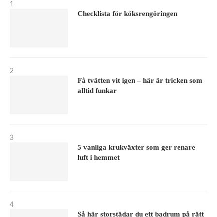
1
Checklista för köksrengöringen
2
Få tvätten vit igen – här är tricken som
alltid funkar
3
5 vanliga krukväxter som ger renare
luft i hemmet
4
Så här storstädar du ett badrum på rätt