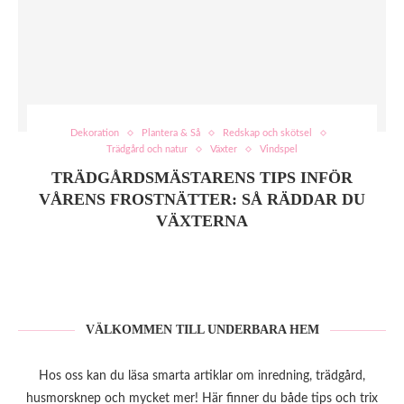
Dekoration
Plantera & Så
Redskap och skötsel
Trädgård och natur
Växter
Vindspel
TRÄDGÅRDSMÄSTARENS TIPS INFÖR
VÅRENS FROSTNÄTTER: SÅ RÄDDAR DU
VÄXTERNA
VÄLKOMMEN TILL UNDERBARA HEM
Hos oss kan du läsa smarta artiklar om inredning, trädgård,
husmorsknep och mycket mer! Här finner du både tips och trix