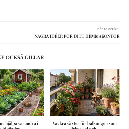
nästa artikel
NÅGRA IDÉER FÖR DITT HEMMAKONTOR
E OCKSÅ GILLAR
na hjälpa varandra i
Vackra växter för balkongen som
trädgården
älskar sol och...