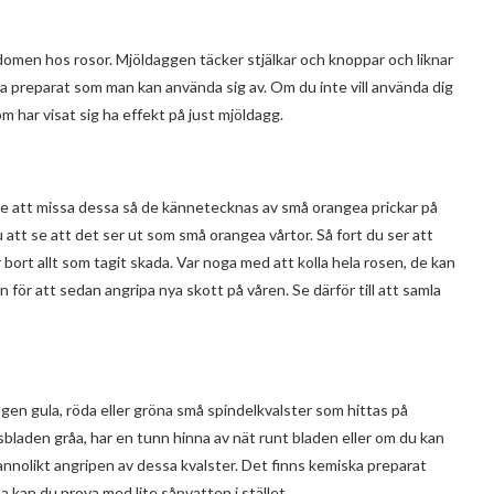
domen hos rosor. Mjöldaggen täcker stjälkar och knoppar och liknar
miska preparat som man kan använda sig av. Om du inte vill använda dig
 har visat sig ha effekt på just mjöldagg.
nte att missa dessa så de kännetecknas av små orangea prickar på
att se att det ser ut som små orangea vårtor. Så fort du ser att
r bort allt som tagit skada. Var noga med att kolla hela rosen, de kan
 för att sedan angripa nya skott på våren. Se därför till att samla
ngen gula, röda eller gröna små spindelkvalster som hittas på
sbladen gråa, har en tunn hinna av nät runt bladen eller om du kan
sannolikt angripen av dessa kvalster. Det finns kemiska preparat
a kan du prova med lite såpvatten i stället.