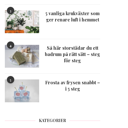
3
5 vanliga krukväxter som
ger renare luft i hemmet
4
Så här storstädar du ett
badrum på rätt sätt – steg
för steg
5
Frosta av frysen snabbt –
i 5 steg
KATEGORIER