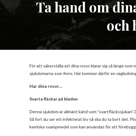
Ta hand om dina
och 
För att säkerställa att dina rosor klarar sig så länge som m
sjukdomarna som finns. Här kommer därför en vägledning s
Har dina rosor…
Svarta fläckar på bladen
Denna sjukdom är allmänt känd som ”svartfläckssjukan”. De
Så fort du ser ett infekterat löv så ska du ta bort det. Pl
kemiska svampmedel som kan användas för att förebygga