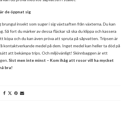
är de öppnat sig
ång brungul insekt som suger i sig växtsaften från växterna. Du kan
ng. Så fort du märker av dessa fläckar så ska du klippa och kassera
tt köpa och du kan även pröva att spruta på såpvatten. Tripsen är
t få kontaktverkande medel på dem. Inget medel kan heller ta död på
 sätt att bekämpa trips. Och miljövänligt! Skinnbaggen är ett
ggen.
Sist men inte minst – Kom ihåg att rosor vill ha mycket
må bra!