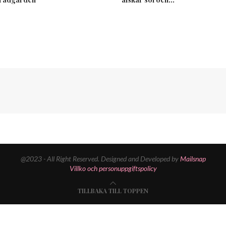
@2023 - All Right Reserved. Designed and Developed by
Mailsnap
Villko och personuppgiftspolicy
TILLBAKA TILL TOPPEN