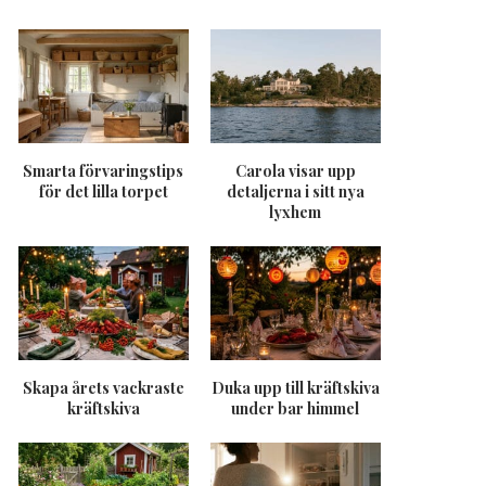
Smarta förvaringstips
Carola visar upp
för det lilla torpet
detaljerna i sitt nya
lyxhem
Skapa årets vackraste
Duka upp till kräftskiva
kräftskiva
under bar himmel