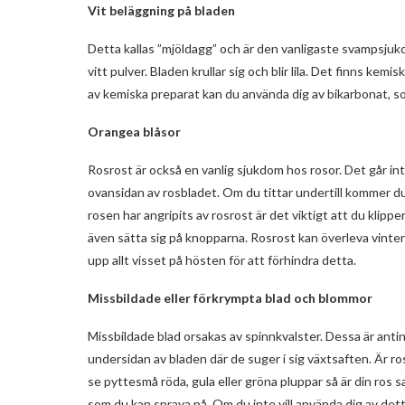
Vit beläggning på bladen
Detta kallas ”mjöldagg” och är den vanligaste svampsjuk
vitt pulver. Bladen krullar sig och blir lila. Det finns ke
av kemiska preparat kan du använda dig av bikarbonat, som
Orangea blåsor
Rosrost är också en vanlig sjukdom hos rosor. Det går i
ovansidan av rosbladet. Om du tittar undertill kommer du 
rosen har angripits av rosrost är det viktigt att du klippe
även sätta sig på knopparna. Rosrost kan överleva vintern
upp allt visset på hösten för att förhindra detta.
Missbildade eller förkrympta blad och blommor
Missbildade blad orsakas av spinnkvalster. Dessa är anti
undersidan av bladen där de suger i sig växtsaften. Är ro
se pyttesmå röda, gula eller gröna pluppar så är din ros 
som du kan spraya på. Om du inte vill använda dig av dett