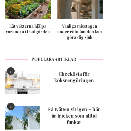
Låt växterna hjälpa
Vanliga misstagen
varandra i trädgården
under rötmånaden kan
göra dig sjuk
POPULÄRA ARTIKLAR
1
Checklista för
köksrengöringen
2
Få tvätten vit igen – här
är tricken som alltid
funkar