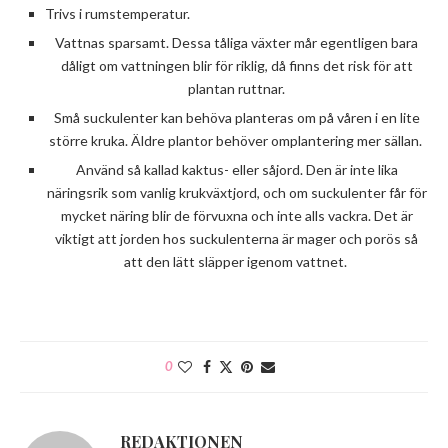
Trivs i rumstemperatur.
Vattnas sparsamt. Dessa tåliga växter mår egentligen bara
dåligt om vattningen blir för riklig, då finns det risk för att
plantan ruttnar.
Små suckulenter kan behöva planteras om på våren i en lite
större kruka. Äldre plantor behöver omplantering mer sällan.
Använd så kallad kaktus- eller såjord. Den är inte lika
näringsrik som vanlig krukväxtjord, och om suckulenter får för
mycket näring blir de förvuxna och inte alls vackra. Det är
viktigt att jorden hos suckulenterna är mager och porös så
att den lätt släpper igenom vattnet.
0
REDAKTIONEN