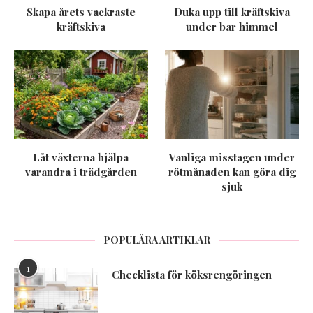
Skapa årets vackraste
Duka upp till kräftskiva
kräftskiva
under bar himmel
Låt växterna hjälpa
Vanliga misstagen under
varandra i trädgården
rötmånaden kan göra dig
sjuk
POPULÄRA ARTIKLAR
1
Checklista för köksrengöringen