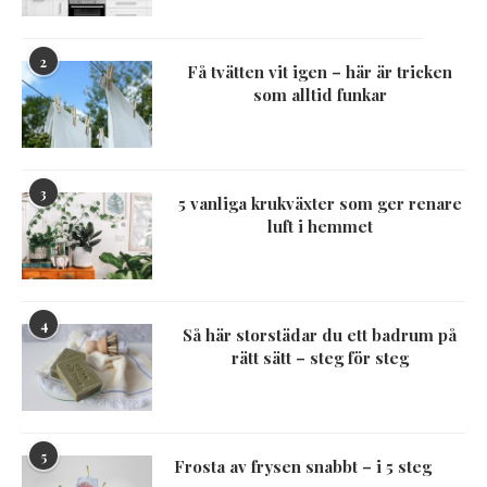
2
Få tvätten vit igen – här är tricken
som alltid funkar
3
5 vanliga krukväxter som ger renare
luft i hemmet
4
Så här storstädar du ett badrum på
rätt sätt – steg för steg
5
Frosta av frysen snabbt – i 5 steg