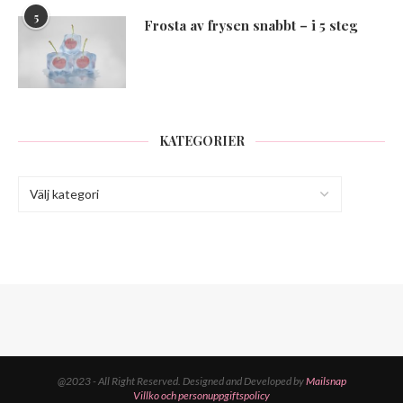
5
Frosta av frysen snabbt – i 5 steg
KATEGORIER
@2023 - All Right Reserved. Designed and Developed by
Mailsnap
Villko och personuppgiftspolicy