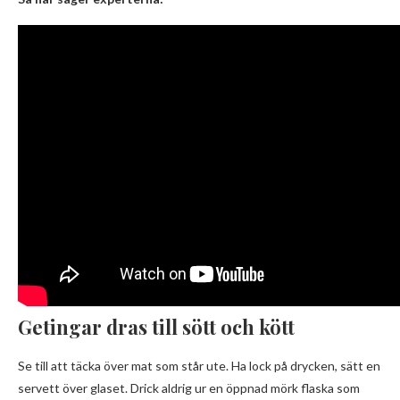
Getingar dras till sött och kött
Se till att täcka över mat som står ute. Ha lock på drycken, sätt en
servett över glaset. Drick aldrig ur en öppnad mörk flaska som