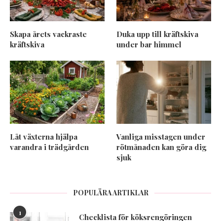
Skapa årets vackraste
Duka upp till kräftskiva
kräftskiva
under bar himmel
Låt växterna hjälpa
Vanliga misstagen under
varandra i trädgården
rötmånaden kan göra dig
sjuk
POPULÄRA ARTIKLAR
1
Checklista för köksrengöringen