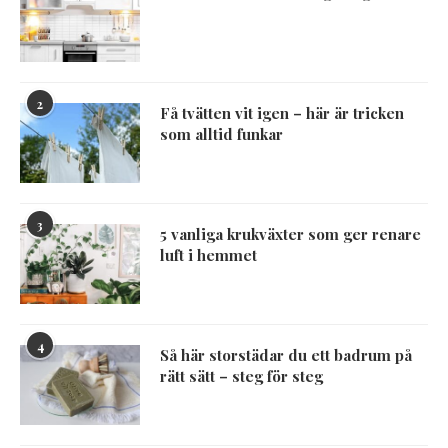
2
Få tvätten vit igen – här är tricken
som alltid funkar
3
5 vanliga krukväxter som ger renare
luft i hemmet
4
Så här storstädar du ett badrum på
rätt sätt – steg för steg