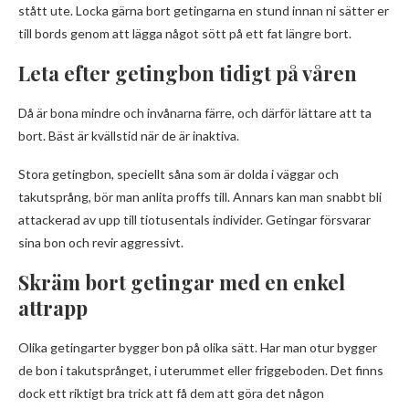
stått ute. Locka gärna bort getingarna en stund innan ni sätter er
till bords genom att lägga något sött på ett fat längre bort.
Leta efter getingbon tidigt på våren
Då är bona mindre och invånarna färre, och därför lättare att ta
bort. Bäst är kvällstid när de är inaktiva.
Stora getingbon, speciellt såna som är dolda i väggar och
takutsprång, bör man anlita proffs till. Annars kan man snabbt bli
attackerad av upp till tiotusentals individer. Getingar försvarar
sina bon och revir aggressivt.
Skräm bort getingar med en enkel
attrapp
Olika getingarter bygger bon på olika sätt. Har man otur bygger
de bon i takutsprånget, i uterummet eller friggeboden. Det finns
dock ett riktigt bra trick att få dem att göra det någon