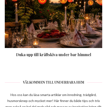
Duka upp till kräftskiva under bar himmel
VÄLKOMMEN TILL UNDERBARA HEM
Hos oss kan du läsa smarta artiklar om inredning, trädgård,
husmorsknep och mycket mer! Här finner du både tips och trix
men också en hel del goda råd och massor av inspiration kring allt