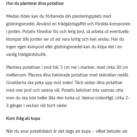
Hur du planterar dina potatisar
Medan tiden kan du förbereda din planteringsplats med
gödningsmedel. Använd en trädgårdsgaffel och fördela komposten
i jorden. Potatis föredrar lös och lerig jord, så arbeta ut eventuella
klumpar tills jorden ser ut att vara luftig och kan andas. Har du
ingen egen kompost eller gödningsmedel kan du köpa det i en
vanlig trädgårdsbutik.
Plantera potatisen i små hål, 5 cm ner i marken, med cirka 30 cm
mellanrum. Placera dina halverade potatisar med skärsidan nedåt.
Groddarna ska peka upp mot solen! Täck sedan dina potatisar
med mer jord och vattna väl. Potatis behöver inte vattnas ofta
men du ska inte heller låta den torka ut. Vattna ordentligt, cirka 2–
3 gånger i veckan vid torrt väder.
Kom ihåg att kupa
När du anar potatisblast är det dags att kupa – vilket betyder att