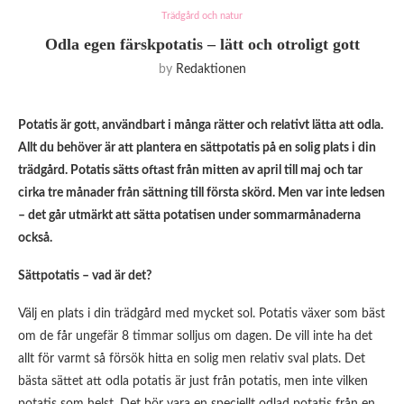
Trädgård och natur
Odla egen färskpotatis – lätt och otroligt gott
by
Redaktionen
Potatis är gott, användbart i många rätter och relativt lätta att odla.
Allt du behöver är att plantera en sättpotatis på en solig plats i din
trädgård. Potatis sätts oftast från mitten av april till maj och tar
cirka tre månader från sättning till första skörd. Men var inte ledsen
– det går utmärkt att sätta potatisen under sommarmånaderna
också.
Sättpotatis – vad är det?
Välj en plats i din trädgård med mycket sol. Potatis växer som bäst
om de får ungefär 8 timmar solljus om dagen. De vill inte ha det
allt för varmt så försök hitta en solig men relativ sval plats. Det
bästa sättet att odla potatis är just från potatis, men inte vilken