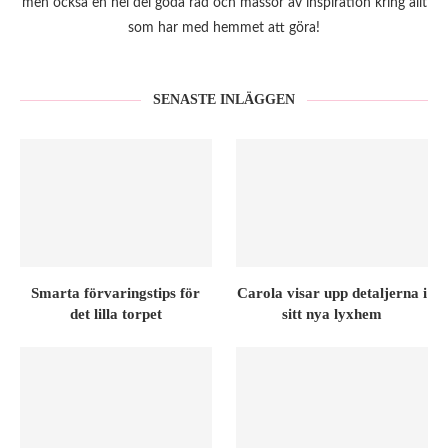
men också en hel del goda råd och massor av inspiration kring allt
som har med hemmet att göra!
SENASTE INLÄGGEN
Smarta förvaringstips för
Carola visar upp detaljerna i
det lilla torpet
sitt nya lyxhem