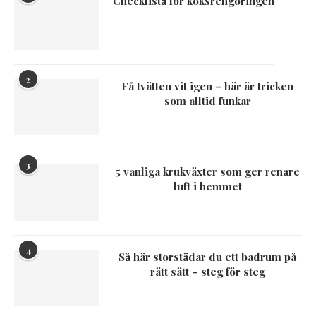
Checklista för köksrengöringen
2
Få tvätten vit igen – här är tricken
som alltid funkar
3
5 vanliga krukväxter som ger renare
luft i hemmet
4
Så här storstädar du ett badrum på
rätt sätt – steg för steg