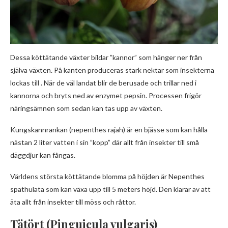
Dessa köttätande växter bildar ”kannor” som hänger ner från
själva växten. På kanten produceras stark nektar som insekterna
lockas till . När de väl landat blir de berusade och trillar ned i
kannorna och bryts ned av enzymet pepsin. Processen frigör
näringsämnen som sedan kan tas upp av växten.
Kungskannrankan (nepenthes rajah) är en bjässe som kan hålla
nästan 2 liter vatten i sin ”kopp” där allt från insekter till små
däggdjur kan fångas.
Världens största köttätande blomma på höjden är Nepenthes
spathulata som kan växa upp till 5 meters höjd. Den klarar av att
äta allt från insekter till möss och råttor.
Tätört (Pinguicula vulgaris)