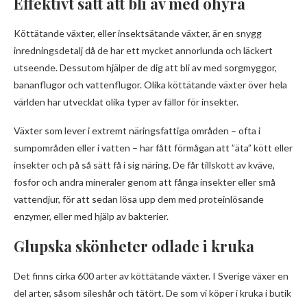
Effektivt sätt att bli av med ohyra
Köttätande växter, eller insektsätande växter, är en snygg
inredningsdetalj då de har ett mycket annorlunda och läckert
utseende. Dessutom hjälper de dig att bli av med sorgmyggor,
bananflugor och vattenflugor. Olika köttätande växter över hela
världen har utvecklat olika typer av fällor för insekter.
Växter som lever i extremt näringsfattiga områden – ofta i
sumpområden eller i vatten – har fått förmågan att ”äta” kött eller
insekter och på så sätt få i sig näring. De får tillskott av kväve,
fosfor och andra mineraler genom att fånga insekter eller små
vattendjur, för att sedan lösa upp dem med proteinlösande
enzymer, eller med hjälp av bakterier.
Glupska skönheter odlade i kruka
Det finns cirka 600 arter av köttätande växter. I Sverige växer en
del arter, såsom sileshår och tätört. De som vi köper i kruka i butik