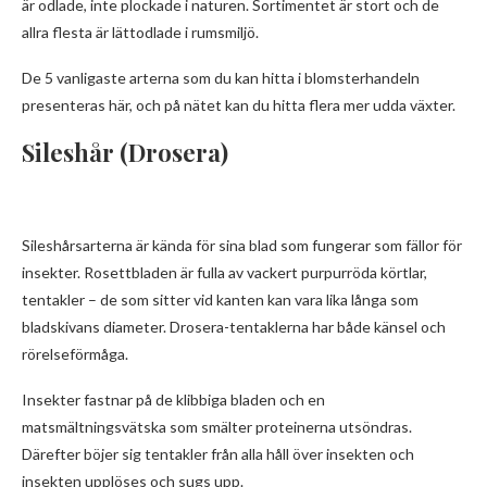
är odlade, inte plockade i naturen. Sortimentet är stort och de
allra flesta är lättodlade i rumsmiljö.
De 5 vanligaste arterna som du kan hitta i blomsterhandeln
presenteras här, och på nätet kan du hitta flera mer udda växter.
Sileshår (Drosera)
Sileshårsarterna är kända för sina blad som fungerar som fällor för
insekter. Rosettbladen är fulla av vackert purpurröda körtlar,
tentakler – de som sitter vid kanten kan vara lika långa som
bladskivans diameter. Drosera-tentaklerna har både känsel och
rörelseförmåga.
Insekter fastnar på de klibbiga bladen och en
matsmältningsvätska som smälter proteinerna utsöndras.
Därefter böjer sig tentakler från alla håll över insekten och
insekten upplöses och sugs upp.