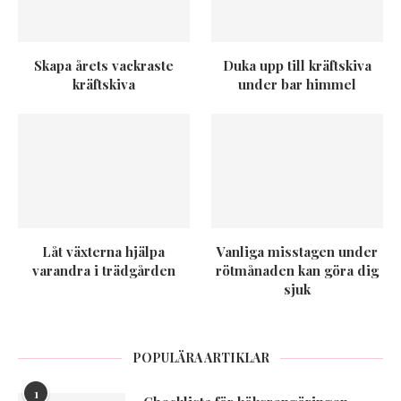
Skapa årets vackraste
Duka upp till kräftskiva
kräftskiva
under bar himmel
Låt växterna hjälpa
Vanliga misstagen under
varandra i trädgården
rötmånaden kan göra dig
sjuk
POPULÄRA ARTIKLAR
1