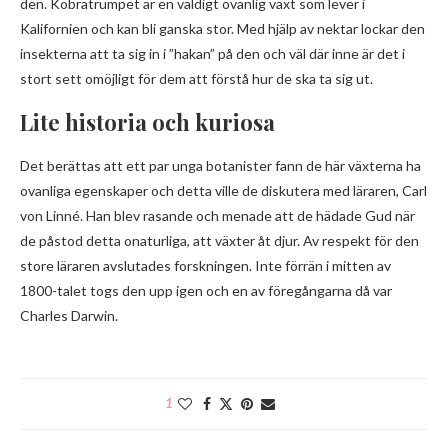
den. Kobratrumpet är en väldigt ovanlig växt som lever i
Kalifornien och kan bli ganska stor. Med hjälp av nektar lockar den
insekterna att ta sig in i ”hakan” på den och väl där inne är det i
stort sett omöjligt för dem att förstå hur de ska ta sig ut.
Lite historia och kuriosa
Det berättas att ett par unga botanister fann de här växterna ha
ovanliga egenskaper och detta ville de diskutera med läraren, Carl
von Linné. Han blev rasande och menade att de hädade Gud när
de påstod detta onaturliga, att växter åt djur. Av respekt för den
store läraren avslutades forskningen. Inte förrän i mitten av
1800-talet togs den upp igen och en av föregångarna då var
Charles Darwin.
1