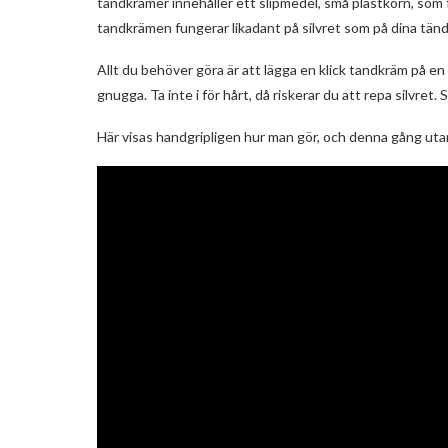
tandkrämer innehåller ett slipmedel, små plastkorn, som f
tandkrämen fungerar likadant på silvret som på dina tänd
Allt du behöver göra är att lägga en klick tandkräm på en
gnugga. Ta inte i för hårt, då riskerar du att repa silvr
Här visas handgripligen hur man gör, och denna gång utan