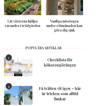
Låt växterna hjälpa
Vanliga misstagen
varandra i trädgården
under rötmånaden kan
göra dig sjuk
POPULÄRA ARTIKLAR
1
Checklista för
köksrengöringen
2
Få tvätten vit igen – här
är tricken som alltid
funkar