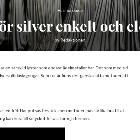
Husmorsknep
r silver enkelt och e
by
Redaktionen
 har en särskild lyster som endast ädelmetaller har. Det som med tid
l silversulfidavlagringar. Som tur är finns det ganska lätta metoder att
Hemfrid. Här putsas bestick, men metoden passar lika bra till att
ng kan höra till smycket för att förhöja formen.