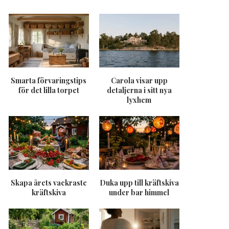
Smarta förvaringstips
Carola visar upp
för det lilla torpet
detaljerna i sitt nya
lyxhem
Skapa årets vackraste
Duka upp till kräftskiva
kräftskiva
under bar himmel