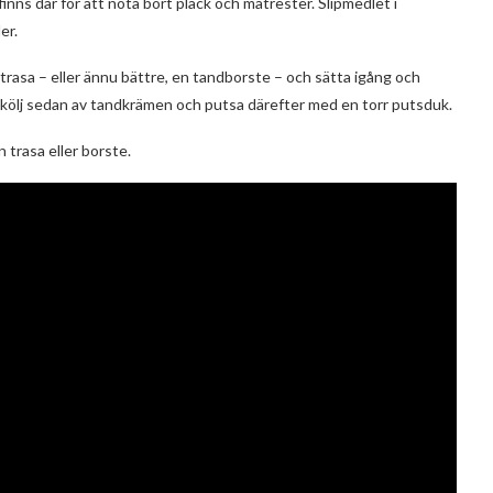
inns där för att nöta bort plack och matrester. Slipmedlet i
er.
 trasa – eller ännu bättre, en tandborste – och sätta igång och
et. Skölj sedan av tandkrämen och putsa därefter med en torr putsduk.
 trasa eller borste.