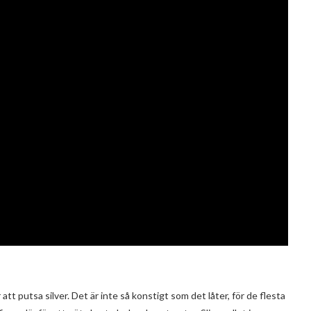
att putsa silver. Det är inte så konstigt som det låter, för de flesta