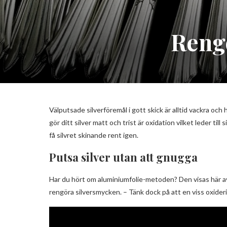
Rengö
Välputsade silverföremål i gott skick är alltid vackra och
gör ditt silver matt och trist är oxidation vilket leder til
få silvret skinande rent igen.
Putsa silver utan att gnugga
Har du hört om aluminiumfolie-metoden? Den visas här av 
rengöra silversmycken. – Tänk dock på att en viss oxideri