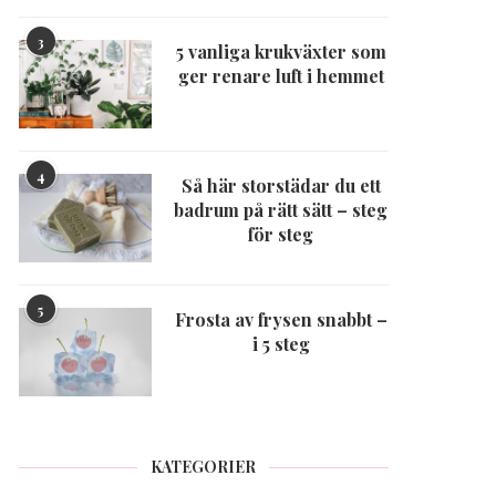
3
5 vanliga krukväxter som
ger renare luft i hemmet
4
Så här storstädar du ett
badrum på rätt sätt – steg
för steg
5
Frosta av frysen snabbt –
i 5 steg
KATEGORIER