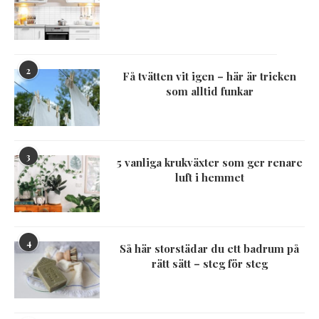
2
Få tvätten vit igen – här är tricken
som alltid funkar
3
5 vanliga krukväxter som ger renare
luft i hemmet
4
Så här storstädar du ett badrum på
rätt sätt – steg för steg