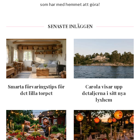
som har med hemmet att göra!
SENASTE INLÄGGEN
Smarta förvaringstips för
Carola visar upp
det lilla torpet
detaljerna i sitt nya
lyxhem