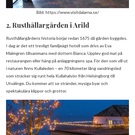
Bild: https://www.visitdalarna.se/
2. Rusthållargården i Arild
Rusthållargårdens historia börjar redan 1675 då gården byggdes.
I dag är det ett trevligt familjeägt hotell som drivs av Eva
Malmgren tillsammans med dottern Bianca. Upplev god mat på
restaurangen eller häng på anläggningens spa. För den som vill ut
i naturen finns Kullaleden – en 70 kilometer lång vandringsled
som sträcker sig runt hela Kullahalvön från Helsingborg till
Utvälinge. Du kommer att se stränder, mysiga byar och
spektakulära klippor och grottor.