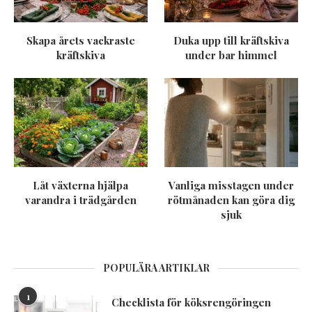
Skapa årets vackraste
Duka upp till kräftskiva
kräftskiva
under bar himmel
Låt växterna hjälpa
Vanliga misstagen under
varandra i trädgården
rötmånaden kan göra dig
sjuk
POPULÄRA ARTIKLAR
1
Checklista för köksrengöringen