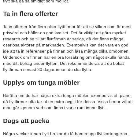
flytt ska gå så smidigt som möjligt.
Ta in flera offerter
Ta in offerter från flera olika flyttfirmor för att se vilken som är mest
prisvärd och håller en god kvalitet. Det är viktigt att göra mycket
research och se till att flyttfirman är seriös, då det finns många
oseriösa aktörer på marknaden. Exempelvis kan det vara en god
idé att ta in referenser på firman och läsa många olika omdömen.
Undersök om firman har en bra försäkring om något skulle hända
med ditt bohag under flytten. Det rekommenderas att du bokat
flyttfirman senast 30 dagar innan du ska flytta.
Upplys om tunga möbler
Berätta om du har några extra tunga möbler, exempelvis ett piano,
då flyttfirmor ofta tar ut en extra avgift för dessa. Vissa firmor vill att
man går igenom vad som finns i varje rum innan flytt.
Dags att packa
Några veckor innan flytt brukar du få hämta upp flyttkartongerna.