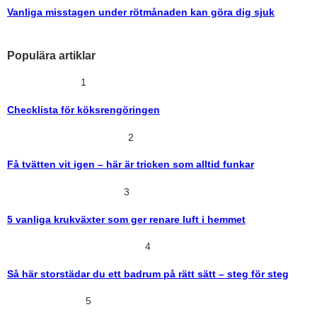
Vanliga misstagen under rötmånaden kan göra dig sjuk
Populära artiklar
1
Checklista för köksrengöringen
2
Få tvätten vit igen – här är tricken som alltid funkar
3
5 vanliga krukväxter som ger renare luft i hemmet
4
Så här storstädar du ett badrum på rätt sätt – steg för steg
5