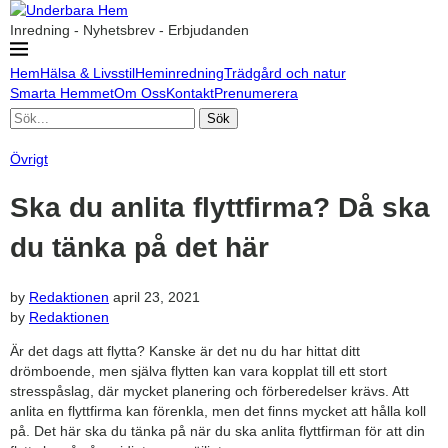
Inredning - Nyhetsbrev - Erbjudanden
Hem
Hälsa & Livsstil
Heminredning
Trädgård och natur
Smarta Hemmet
Om Oss
Kontakt
Prenumerera
Sök
Övrigt
Ska du anlita flyttfirma? Då ska
du tänka på det här
by
Redaktionen
april 23, 2021
by
Redaktionen
Är det dags att flytta? Kanske är det nu du har hittat ditt
drömboende, men själva flytten kan vara kopplat till ett stort
stresspåslag, där mycket planering och förberedelser krävs. Att
anlita en flyttfirma kan förenkla, men det finns mycket att hålla koll
på. Det här ska du tänka på när du ska anlita flyttfirman för att din