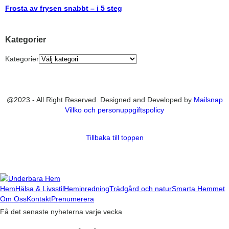
Frosta av frysen snabbt – i 5 steg
Kategorier
Kategorier
@2023 - All Right Reserved. Designed and Developed by
Mailsnap
Villko och personuppgiftspolicy
Tillbaka till toppen
Hem
Hälsa & Livsstil
Heminredning
Trädgård och natur
Smarta Hemmet
Om Oss
Kontakt
Prenumerera
Få det senaste nyheterna varje vecka