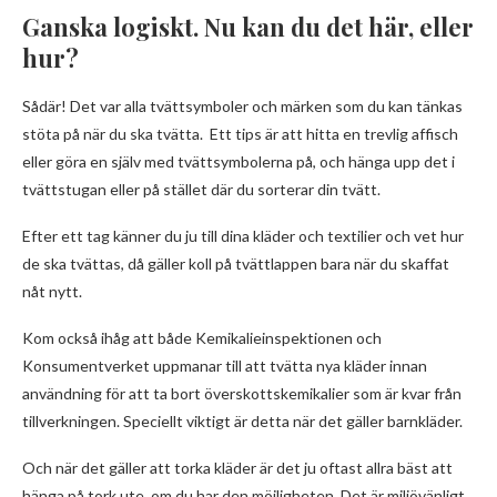
Ganska logiskt. Nu kan du det här, eller
hur?
Sådär! Det var alla tvättsymboler och märken som du kan tänkas
stöta på när du ska tvätta. Ett tips är att hitta en trevlig affisch
eller göra en själv med tvättsymbolerna på, och hänga upp det i
tvättstugan eller på stället där du sorterar din tvätt.
Efter ett tag känner du ju till dina kläder och textilier och vet hur
de ska tvättas, då gäller koll på tvättlappen bara när du skaffat
nåt nytt.
Kom också ihåg att både Kemikalieinspektionen och
Konsumentverket uppmanar till att tvätta nya kläder innan
användning för att ta bort överskottskemikalier som är kvar från
tillverkningen. Speciellt viktigt är detta när det gäller barnkläder.
Och när det gäller att torka kläder är det ju oftast allra bäst att
hänga på tork ute, om du har den möjligheten. Det är miljövänligt