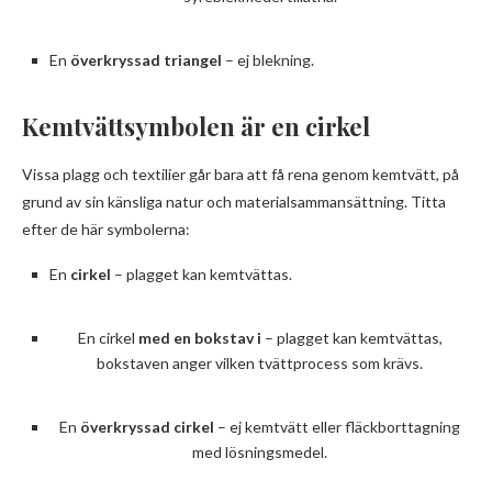
En
överkryssad triangel
– ej blekning.
Kemtvättsymbolen är en cirkel
Vissa plagg och textilier går bara att få rena genom kemtvätt, på
grund av sin känsliga natur och materialsammansättning. Titta
efter de här symbolerna:
En
cirkel
– plagget kan kemtvättas.
En cirkel
med en bokstav i
– plagget kan kemtvättas,
bokstaven anger vilken tvättprocess som krävs.
En
överkryssad cirkel
– ej kemtvätt eller fläckborttagning
med lösningsmedel.