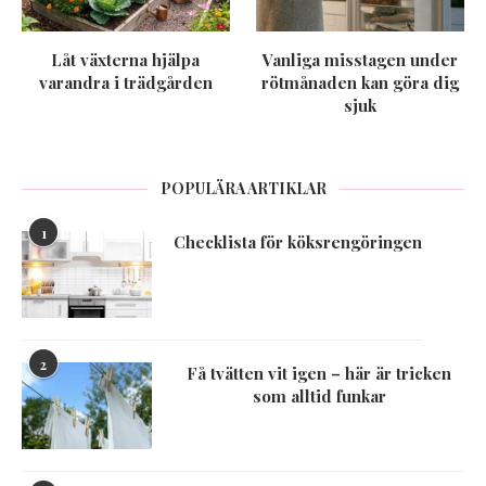
Låt växterna hjälpa
Vanliga misstagen under
varandra i trädgården
rötmånaden kan göra dig
sjuk
POPULÄRA ARTIKLAR
1
Checklista för köksrengöringen
2
Få tvätten vit igen – här är tricken
som alltid funkar