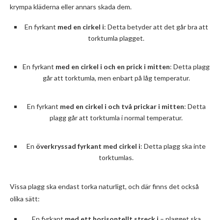
krympa kläderna eller annars skada dem.
En fyrkant
med en cirkel i
: Detta betyder att det går bra att
torktumla plagget.
En fyrkant
med en cirkel i och en prick i mitten
: Detta plagg
går att torktumla, men enbart på låg temperatur.
En fyrkant
med en cirkel i och två prickar i mitten
: Detta
plagg går att torktumla i normal temperatur.
En
överkryssad fyrkant med cirkel i
: Detta plagg ska inte
torktumlas.
Vissa plagg ska endast torka naturligt, och där finns det också
olika sätt:
En fyrkant
med ett horisontellt streck i
– plagget ska