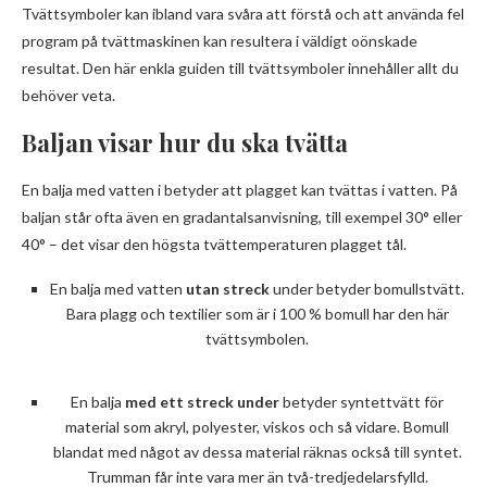
Tvättsymboler kan ibland vara svåra att förstå och att använda fel
program på tvättmaskinen kan resultera i väldigt oönskade
resultat. Den här enkla guiden till tvättsymboler innehåller allt du
behöver veta.
Baljan visar hur du ska tvätta
En balja med vatten i betyder att plagget kan tvättas i vatten. På
baljan står ofta även en gradantalsanvisning, till exempel 30° eller
40° – det visar den högsta tvättemperaturen plagget tål.
En balja med vatten
utan streck
under betyder bomullstvätt.
Bara plagg och textilier som är i 100 % bomull har den här
tvättsymbolen.
En balja
med ett streck
under
betyder syntettvätt för
material som akryl, polyester, viskos och så vidare. Bomull
blandat med något av dessa material räknas också till syntet.
Trumman får inte vara mer än två-tredjedelarsfylld.