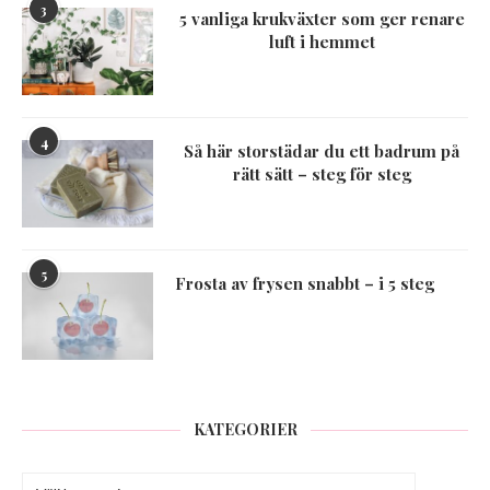
3
5 vanliga krukväxter som ger renare
luft i hemmet
4
Så här storstädar du ett badrum på
rätt sätt – steg för steg
5
Frosta av frysen snabbt – i 5 steg
KATEGORIER