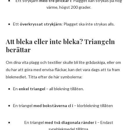
Ett strykjärn
med tre prickar i
: Plagget kan strykas på hög
värme, högst 200 grader.
Ett
överkryssat strykjärn
: Plagget ska inte strykas alls.
Att bleka eller inte bleka? Triangeln
berättar
Om dina vita plagg och textilier skulle bli lite grådaskiga, eller om
du har att göra med envisa fläckar, kan det vara dags att ta fram
blekmedlet. Titta efter de här symbolerna:
En
enkel triangel
– all blekning tillåten.
En triangel
med bokstäverna cl i
– klorblekning tillåten
En triangel
med två diagonala ränder i
– Endast
syreblekmedel tillåtna.