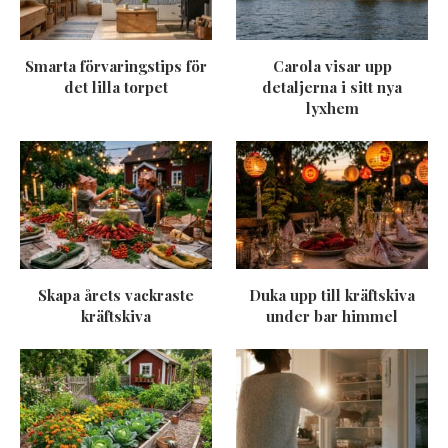
Smarta förvaringstips för
Carola visar upp
det lilla torpet
detaljerna i sitt nya
lyxhem
Skapa årets vackraste
Duka upp till kräftskiva
kräftskiva
under bar himmel