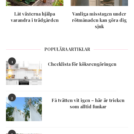
Låt växterna hjälpa
Vanliga misstagen under
varandra i trädgården
rötmånaden kan göra dig
sjuk
POPULÄRA ARTIKLAR
1
Checklista för köksrengöringen
2
Få tvätten vit igen – här är tricken
som alltid funkar
3