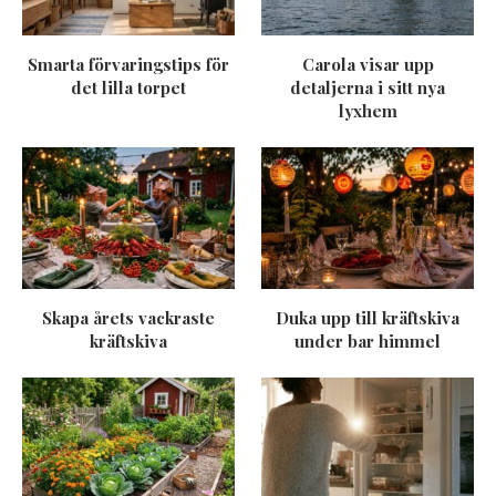
Smarta förvaringstips för
Carola visar upp
det lilla torpet
detaljerna i sitt nya
lyxhem
Skapa årets vackraste
Duka upp till kräftskiva
kräftskiva
under bar himmel