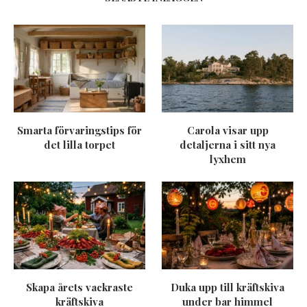
Smarta förvaringstips för
Carola visar upp
det lilla torpet
detaljerna i sitt nya
lyxhem
Skapa årets vackraste
Duka upp till kräftskiva
kräftskiva
under bar himmel