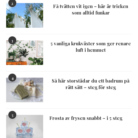
2
Få tvätten vit igen – här är tricken
som alltid funkar
3
5 vanliga krukväxter som ger renare
luft i hemmet
4
Så här storstädar du ett badrum på
rätt sätt – steg för steg
5
Frosta av frysen snabbt – i 5 steg