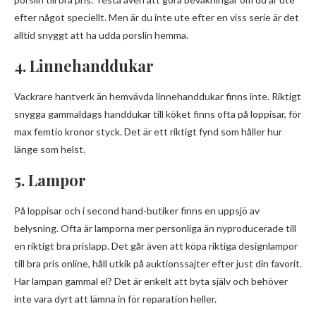
efter något speciellt. Men är du inte ute efter en viss serie är det
alltid snyggt att ha udda porslin hemma.
4. Linnehanddukar
Vackrare hantverk än hemvävda linnehanddukar finns inte. Riktigt
snygga gammaldags handdukar till köket finns ofta på loppisar, för
max femtio kronor styck. Det är ett riktigt fynd som håller hur
länge som helst.
5. Lampor
På loppisar och i second hand-butiker finns en uppsjö av
belysning. Ofta är lamporna mer personliga än nyproducerade till
en riktigt bra prislapp. Det går även att köpa riktiga designlampor
till bra pris online, håll utkik på auktionssajter efter just din favorit.
Har lampan gammal el? Det är enkelt att byta själv och behöver
inte vara dyrt att lämna in för reparation heller.