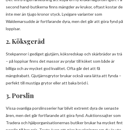
second hand-butikerna finns mängder av krukor, oftast kostar de
inte mer än tjugo kronor styck. Lyxigare varianter som
Waldemarsudde är fortfarande dyra, men det går att göra fynd på
loppisar.
2. Köksgeråd
Stekpannor i gediget gjutjärn, köksredskap och skärbrädor av trä
– på loppisar finns det massor av prylar till köket som både är
billiga och av mycket god kvalitet. Ofta går det att få
mängdrabatt. Gjutjärnsgrytor brukar också vara lätta att fynda –
perfekt till mustiga grytor eller att baka bröd i.
3. Porslin
Vissa ovanliga porslinsserier har blivit extremt dyra de senaste
åren, men det går fortfarande att göra fynd. Auktionssajter som
Tradera och hjälporganisationernas butiker brukar ha mycket fint
porslin till bra pris. Testa även att göra bevakningar om du är ute