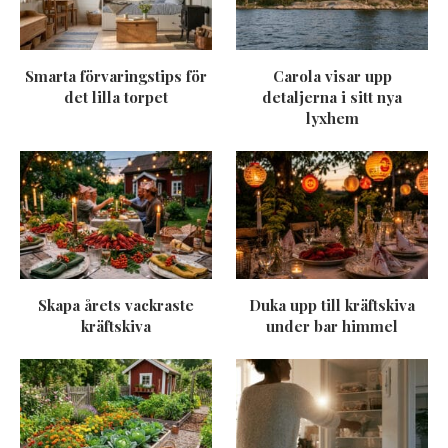
Smarta förvaringstips för
Carola visar upp
det lilla torpet
detaljerna i sitt nya
lyxhem
Skapa årets vackraste
Duka upp till kräftskiva
kräftskiva
under bar himmel