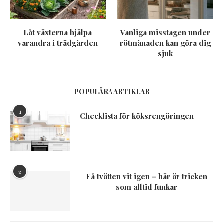
Låt växterna hjälpa
Vanliga misstagen under
varandra i trädgården
rötmånaden kan göra dig
sjuk
POPULÄRA ARTIKLAR
1
Checklista för köksrengöringen
2
Få tvätten vit igen – här är tricken
som alltid funkar