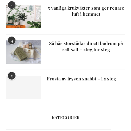
3
5 vanliga krukväxter som ger renare
luft i hemmet
4
Så här storstädar du ett badrum på
rätt sätt – steg för steg
5
Frosta av frysen snabbt – i 5 steg
KATEGORIER