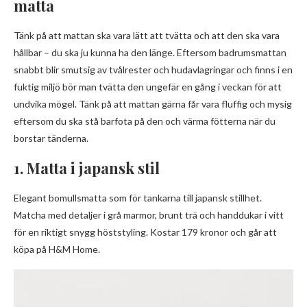
matta
Tänk på att mattan ska vara lätt att tvätta och att den ska vara
hållbar – du ska ju kunna ha den länge. Eftersom badrumsmattan
snabbt blir smutsig av tvålrester och hudavlagringar och finns i en
fuktig miljö bör man tvätta den ungefär en gång i veckan för att
undvika mögel. Tänk på att mattan gärna får vara fluffig och mysig
eftersom du ska stå barfota på den och värma fötterna när du
borstar tänderna.
1. Matta i japansk stil
Elegant bomullsmatta som för tankarna till japansk stillhet.
Matcha med detaljer i grå marmor, brunt trä och handdukar i vitt
för en riktigt snygg höststyling. Kostar 179 kronor och går att
köpa på H&M Home.