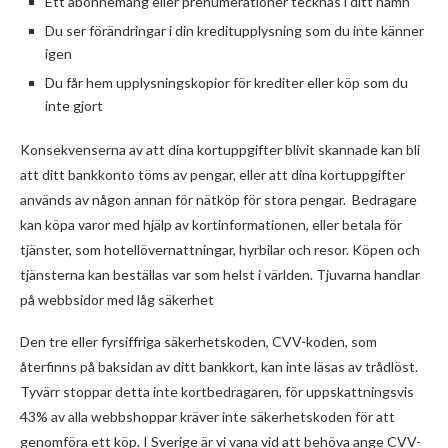
Ett abonnemang eller prenumerationer tecknas i ditt namn
Du ser förändringar i din kreditupplysning som du inte känner
igen
Du får hem upplysningskopior för krediter eller köp som du
inte gjort
Konsekvenserna av att dina kortuppgifter blivit skannade kan bli
att ditt bankkonto töms av pengar, eller att dina kortuppgifter
används av någon annan för nätköp för stora pengar. Bedragare
kan köpa varor med hjälp av kortinformationen, eller betala för
tjänster, som hotellövernattningar, hyrbilar och resor. Köpen och
tjänsterna kan beställas var som helst i världen. Tjuvarna handlar
på webbsidor med låg säkerhet
Den tre eller fyrsiffriga säkerhetskoden, CVV-koden, som
återfinns på baksidan av ditt bankkort, kan inte läsas av trådlöst.
Tyvärr stoppar detta inte kortbedragaren, för uppskattningsvis
43% av alla webbshoppar kräver inte säkerhetskoden för att
genomföra ett köp. I Sverige är vi vana vid att behöva ange CVV-