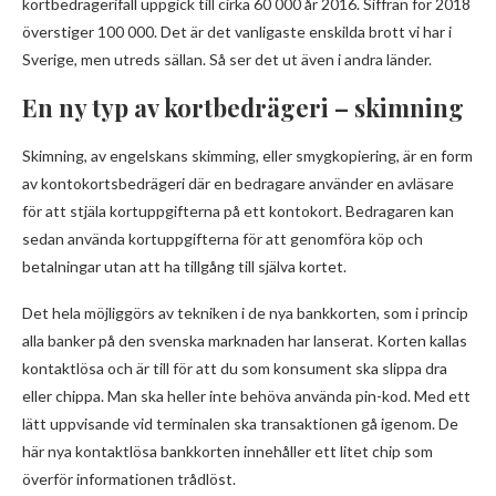
kortbedrägerifall uppgick till cirka 60 000 år 2016. Siffran för 2018
överstiger 100 000. Det är det vanligaste enskilda brott vi har i
Sverige, men utreds sällan. Så ser det ut även i andra länder.
En ny typ av kortbedrägeri – skimning
Skimning, av engelskans skimming, eller smygkopiering, är en form
av kontokortsbedrägeri där en bedragare använder en avläsare
för att stjäla kortuppgifterna på ett kontokort. Bedragaren kan
sedan använda kortuppgifterna för att genomföra köp och
betalningar utan att ha tillgång till själva kortet.
Det hela möjliggörs av tekniken i de nya bankkorten, som i princip
alla banker på den svenska marknaden har lanserat. Korten kallas
kontaktlösa och är till för att du som konsument ska slippa dra
eller chippa. Man ska heller inte behöva använda pin-kod. Med ett
lätt uppvisande vid terminalen ska transaktionen gå igenom. De
här nya kontaktlösa bankkorten innehåller ett litet chip som
överför informationen trådlöst.