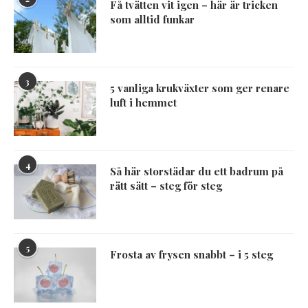
Få tvätten vit igen – här är tricken
som alltid funkar
3
5 vanliga krukväxter som ger renare
luft i hemmet
4
Så här storstädar du ett badrum på
rätt sätt – steg för steg
5
Frosta av frysen snabbt – i 5 steg