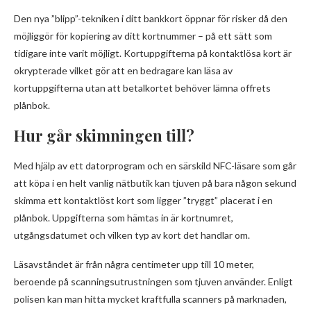
Den nya ”blipp”-tekniken i ditt bankkort öppnar för risker då den
möjliggör för kopiering av ditt kortnummer – på ett sätt som
tidigare inte varit möjligt. Kortuppgifterna på kontaktlösa kort är
okrypterade vilket gör att en bedragare kan läsa av
kortuppgifterna utan att betalkortet behöver lämna offrets
plånbok.
Hur går skimningen till?
Med hjälp av ett datorprogram och en särskild NFC-läsare som går
att köpa i en helt vanlig nätbutik kan tjuven på bara någon sekund
skimma ett kontaktlöst kort som ligger ”tryggt” placerat i en
plånbok. Uppgifterna som hämtas in är kortnumret,
utgångsdatumet och vilken typ av kort det handlar om.
Läsavståndet är från några centimeter upp till 10 meter,
beroende på scanningsutrustningen som tjuven använder. Enligt
polisen kan man hitta mycket kraftfulla scanners på marknaden,